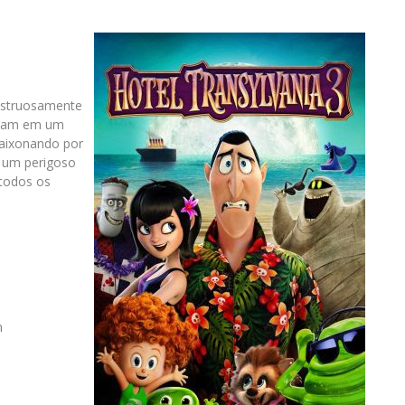
nstruosamente
ormam em um
paixonando por
a um perigoso
 todos os
n