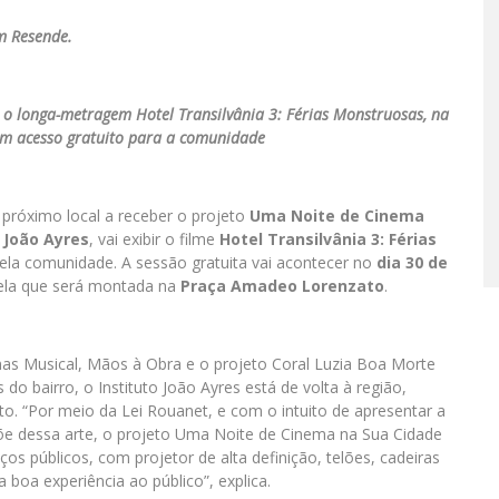
am Resende.
o longa-metragem Hotel Transilvânia 3: Férias Monstruosas, na
m acesso gratuito para a comunidade
o próximo local a receber o projeto
Uma Noite de Cinema
o João Ayres
, vai exibir o filme
Hotel Transilvânia 3: Férias
 pela comunidade. A sessão gratuita vai acontecer no
dia 30 de
ela que será montada na
Praça Amadeo Lorenzato
.
nas Musical, Mãos à Obra e o projeto Coral Luzia Boa Morte
do bairro, o Instituto João Ayres está de volta à região,
. “Por meio da Lei Rouanet, e com o intuito de apresentar a
põe dessa arte, o projeto Uma Noite de Cinema na Sua Cidade
s públicos, com projetor de alta definição, telões, cadeiras
boa experiência ao público”, explica.