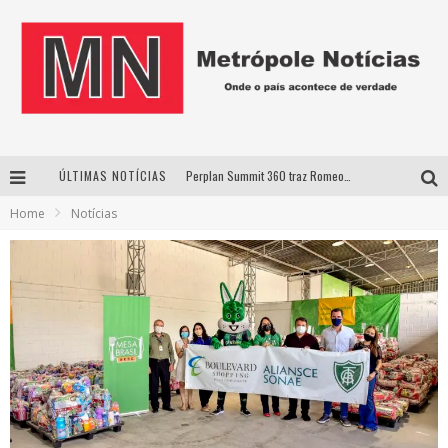
ÚLTIMAS NOTÍCIAS
Perplan Summit 360 traz Romeo Busarello a Uberlândia para debater o futuro dos negócios
Home
Notícias
Cantor Evandro Jr. na programação da Nova Sertaneja FM
Uberlândia recebe estreia nacional de espetáculo inspirado em episódio marcante da vida de Friedrich Nietzsche
Agosto Dourado: apoio, informação e acolhimento fortalecem o sucesso da amamentação