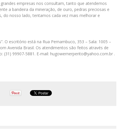
s grandes empresas nos consultam, tanto que atendemos
mente a bandeira da mineração, de ouro, pedras preciosas e
ós, do nosso lado, tentamos cada vez mais melhorar e
s”. O escritório está na Rua Pernambuco, 353 – Sala: 1005 –
om Avenida Brasil. Os atendimentos são feitos através de
o: (31) 99907-5881. E-mail: hugowernerperito@yahoo.com.br .