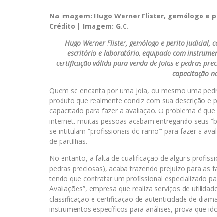
Na imagem: Hugo Werner Flister, gemólogo e per
Crédito | Imagem: G.C.
Hugo Werner Flister, gemólogo e perito judicial,
escritório e laboratório, equipado com instrumen
certificação válida para venda de joias e pedras prec
capacitação no
Quem se encanta por uma joia, ou mesmo uma pedra p
produto que realmente condiz com sua descrição e pa
capacitado para fazer a avaliação. O problema é qu
internet, muitas pessoas acabam entregando seus 
se intitulam “profissionais do ramo’” para fazer a av
de partilhas.
No entanto, a falta de qualificação de alguns profis
pedras preciosas), acaba trazendo prejuízo para as fa
tendo que contratar um profissional especializado para
Avaliações”, empresa que realiza serviços de utilidad
classificação e certificação de autenticidade de dia
instrumentos específicos para análises, prova que id