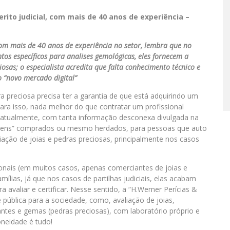
ito judicial, com mais de 40 anos de experiência –
 com mais de 40 anos de experiência no setor, lembra que no
tos específicos para analises gemológicas, eles fornecem a
iosas; o especialista acredita que falta conhecimento técnico e
 “novo mercado digital”
reciosa precisa ter a garantia de que está adquirindo um
ra isso, nada melhor do que contratar um profissional
e atualmente, com tanta informação desconexa divulgada na
“bens” comprados ou mesmo herdados, para pessoas que auto
aliação de joias e pedras preciosas, principalmente nos casos
sionais (em muitos casos, apenas comerciantes de joias e
mílias, já que nos casos de partilhas judiciais, elas acabam
 avaliar e certificar. Nesse sentido, a “H.Werner Perícias &
e pública para a sociedade, como, avaliação de joias,
mantes e gemas (pedras preciosas), com laboratório próprio e
oneidade é tudo!