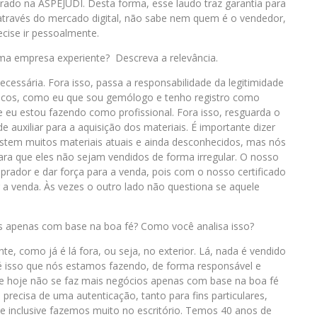
strado na ASPEJUDI. Desta forma, esse laudo traz garantia para
através do mercado digital, não sabe nem quem é o vendedor,
cise ir pessoalmente.
 uma empresa experiente? Descreva a relevância.
necessária. Fora isso, passa a responsabilidade da legitimidade
cnicos, como eu que sou gemólogo e tenho registro como
que eu estou fazendo como profissional. Fora isso, resguarda o
 auxiliar para a aquisição dos materiais. É importante dizer
stem muitos materiais atuais e ainda desconhecidos, mas nós
para que eles não sejam vendidos de forma irregular. O nosso
prador e dar força para a venda, pois com o nosso certificado
tar a venda. Às vezes o outro lado não questiona se aquele
s apenas com base na boa fé? Como você analisa isso?
te, como já é lá fora, ou seja, no exterior. Lá, nada é vendido
 é isso que nós estamos fazendo, de forma responsável e
 hoje não se faz mais negócios apenas com base na boa fé
 precisa de uma autenticação, tanto para fins particulares,
 que inclusive fazemos muito no escritório. Temos 40 anos de