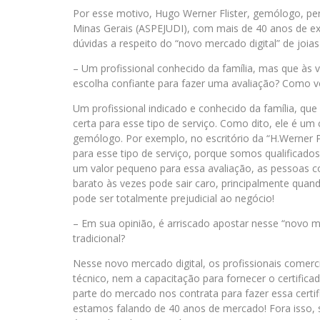
Por esse motivo, Hugo Werner Flister, gemólogo, peri
Minas Gerais (ASPEJUDI), com mais de 40 anos de ex
dúvidas a respeito do “novo mercado digital” de joi
– Um profissional conhecido da família, mas que às 
escolha confiante para fazer uma avaliação? Como vo
Um profissional indicado e conhecido da família, qu
certa para esse tipo de serviço. Como dito, ele é u
gemólogo. Por exemplo, no escritório da “H.Werner P
para esse tipo de serviço, porque somos qualificados
um valor pequeno para essa avaliação, as pessoas cor
barato às vezes pode sair caro, principalmente quand
pode ser totalmente prejudicial ao negócio!
– Em sua opinião, é arriscado apostar nesse “novo me
tradicional?
Nesse novo mercado digital, os profissionais comer
técnico, nem a capacitação para fornecer o certificado
parte do mercado nos contrata para fazer essa cert
estamos falando de 40 anos de mercado! Fora isso, 