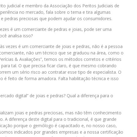
to judicial e membro da Associação dos Peritos Judiciais de
periência no mercado, fala sobre o tema e tira algumas
as e pedras preciosas que podem ajudar os consumidores.
vezes é um comerciante de pedras e joias, pode ser uma
cê analisa isso?
e às vezes é um comerciante de joias e pedras, não é a pessoa
m comerciante, não um técnico que se graduou na área, como o
erícias & Avaliações”, temos os métodos corretos e critérios
 para tal. O que precisa ficar claro, é que mesmo cobrando
rem um sério risco ao contratar esse tipo de especialista. O
o é feito de forma amadora. Falta habilitação técnica e isso
rcado digital” de joias e pedras? Qual a diferença para o
cializam joias e pedras preciosas, mas não têm conhecimento
. A diferença deste digital para o tradicional, é que grande
ificação porque o gemólogo é capacitado e, no nosso caso,
somos indicados por grandes empresas e a nossa certificação