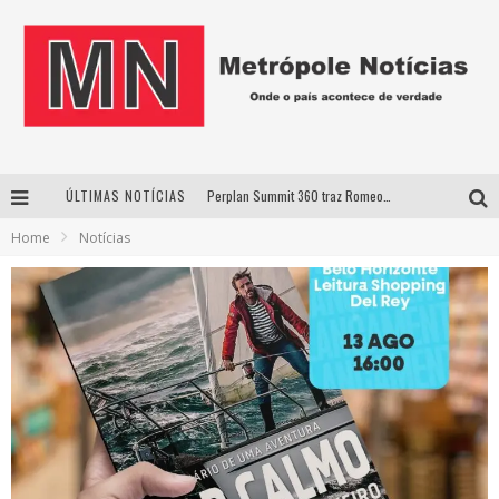
ÚLTIMAS NOTÍCIAS
Perplan Summit 360 traz Romeo Busarello a Uberlândia para debater o futuro dos negócios
Home
Notícias
Cantor Evandro Jr. na programação da Nova Sertaneja FM
Uberlândia recebe estreia nacional de espetáculo inspirado em episódio marcante da vida de Friedrich Nietzsche
Agosto Dourado: apoio, informação e acolhimento fortalecem o sucesso da amamentação