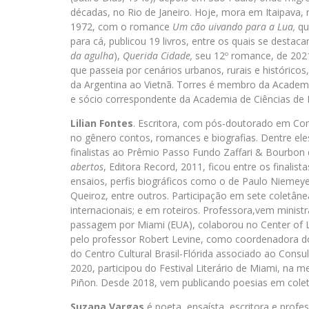
décadas, no Rio de Janeiro. Hoje, mora em Itaipava, n
1972, com o romance
Um cão uivando para a Lua,
qu
para cá, publicou 19 livros, entre os quais se destac
da agulha
),
Querida Cidade,
seu 12º romance, de 2021
que passeia por cenários urbanos, rurais e históricos
da Argentina ao Vietnã. Torres é membro da Academia
e sócio correspondente da Academia de Ciências de 
Lilian Fontes
. Escritora, com pós-doutorado em Comu
no gênero contos, romances e biografias. Dentre ele
finalistas ao Prêmio Passo Fundo Zaffari & Bourbon
abertos
, Editora Record, 2011, ficou entre os finali
ensaios, perfis biográficos como o de Paulo Niemeyer
Queiroz, entre outros. Participação em sete coletâne
internacionais; e em roteiros. Professora,vem ministr
passagem por Miami (EUA), colaborou no Center of La
pelo professor Robert Levine, como coordenadora do 
do Centro Cultural Brasil-Flórida associado ao Consu
2020, participou do Festival Literário de Miami, na 
Piñon. Desde 2018, vem publicando poesias em coletân
Suzana Vargas
é poeta, ensaísta, escritora e profe