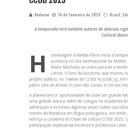
Redacao
16 de fevereiro de 2023
Brasil
,
Ed
A temporada terá também autores de diversas regiões
Cultural Banco
H
omenagem à Nélida Piñon inicia a tempor
acontece no Dia Internacional da Mulher. 
Maria Machado se unem para ler e lembrar
Letras. O livro da escritora, que morreu 
próprio público, no Twitter do CCBB RJ (ccbb_rj), em 
páreo
Sala de Armas
;
O calor das Coisas
; e
Um dia che
A plateia terá a oportunidade de ouvir um grande leit
uma grande autora. Além de colegas na Academia Bras
admiração e escreveu algumas vezes sobre sua obra.
nomes da literatura em língua portuguesa, em estilo 
reforça a curadora do Clube de Leitura CCBB 2023,
participação especial da escritora e professora Lilia