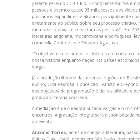
gerente geral do CCBB Rio. E complementa: “se em 
pessoas e tivemos quase 35 mil acessos aos vídeo
possamos expandir esse alcance, principalmente com
diretamente ao público sobre seu processo criativo,
memórias afetivas e conectam as pessoas”. Em 202
literaturas angolana, moçambicana e portuguesa, l
como Mia Couto e José Eduardo Agualusa.
“O objetivo é colocar nossos leitores em contato dir
nossa história enquanto nação. Os países escolhido
Vargas.
Já a produção literária das diversas regiões do Brasil
Rufino, Cida Pedrosa, Conceição Evaristo e Gregório
dos objetivos da programação é dar visibilidade e pe
produção literária brasileira.
A mediação é da curadora Suzana Vargas e o microfon
encontros. A gravação integral será disponibilizada
ao evento.
Antônio Torres
, antes de chegar à literatura, pass
(Sátiro Dias, 1940), depois em São Paulo, onde migro