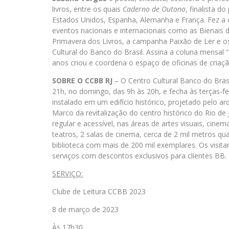
livros, entre os quais
Caderno de Outono
, finalista 
Estados Unidos, Espanha, Alemanha e França. Fez a cu
eventos nacionais e internacionais como as Bienais 
Primavera dos Livros, a campanha Paixão de Ler e o
Cultural do Banco do Brasil. Assina a coluna mensal 
anos criou e coordena o espaço de oficinas de criação
SOBRE O CCBB RJ
– O Centro Cultural Banco do Bras
21h, no domingo, das 9h às 20h, e fecha às terças-f
instalado em um edifício histórico, projetado pelo ar
Marco da revitalização do centro histórico do Rio d
regular e acessível, nas áreas de artes visuais, cin
teatros, 2 salas de cinema, cerca de 2 mil metros qu
biblioteca com mais de 200 mil exemplares. Os visita
serviços com descontos exclusivos para clientes BB.
SERVIÇO:
Clube de Leitura CCBB 2023
8 de março de 2023
Às 17h30