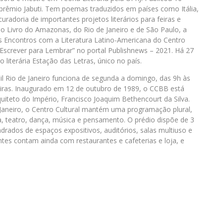
do prêmio Jabuti. Tem poemas traduzidos em países como Itália,
radoria de importantes projetos literários para feiras e
do Livro do Amazonas, do Rio de Janeiro e de São Paulo, a
s Encontros com a Literatura Latino-Americana do Centro
“Escrever para Lembrar” no portal Publishnews – 2021. Há 27
 literária Estação das Letras, único no país.
il Rio de Janeiro funciona de segunda a domingo, das 9h às
eiras. Inaugurado em 12 de outubro de 1989, o CCBB está
quiteto do Império, Francisco Joaquim Bethencourt da Silva.
e Janeiro, o Centro Cultural mantém uma programação plural,
ema, teatro, dança, música e pensamento. O prédio dispõe de 3
adrados de espaços expositivos, auditórios, salas multiuso e
ntes contam ainda com restaurantes e cafeterias e loja, e