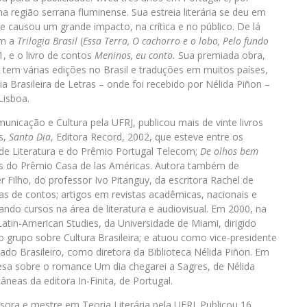
a região serrana fluminense. Sua estreia literária se deu em
e causou um grande impacto, na crítica e no público. De lá
am a
Trilogia Brasil
(
Essa Terra, O cachorro e o lobo, Pelo fundo
, e o livro de contos
Meninos, eu conto.
Sua premiada obra,
, tem várias edições no Brasil e traduções em muitos países,
 Brasileira de Letras – onde foi recebido por Nélida Piñon –
Lisboa.
nicação e Cultura pela UFRJ, publicou mais de vinte livros
s,
Santo Dia
, Editora Record, 2002, que esteve entre os
 de Literatura e do Prêmio Portugal Telecom;
De olhos bem
stas do Prêmio Casa de las Américas. Autora também de
 Filho, do professor Ivo Pitanguy, da escritora Rachel de
as de contos; artigos em revistas acadêmicas, nacionais e
ando cursos na área de literatura e audiovisual. Em 2000, na
tin-American Studies, da Universidade de Miami, dirigido
grupo sobre Cultura Brasileira; e atuou como vice-presidente
lado Brasileiro, como diretora da Biblioteca Nélida Piñon. Em
mesa sobre o romance Um dia chegarei a Sagres, de Nélida
eas da editora In-Finita, de Portugal.
ssora e mestre em Teoria Literária pela UFRJ. Publicou 16