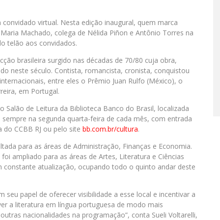
convidado virtual. Nesta edição inaugural, quem marca
a Maria Machado, colega de Nélida Piñon e Antônio Torres na
do telão aos convidados.
ção brasileira surgido nas décadas de 70/80 cuja obra,
do neste século. Contista, romancista, cronista, conquistou
nternacionais, entre eles o Prêmio Juan Rulfo (México), o
reira, em Portugal.
Salão de Leitura da Biblioteca Banco do Brasil, localizada
 sempre na segunda quarta-feira de cada mês, com entrada
ia do CCBB RJ ou pelo site
bb.com.br/cultura
.
oltada para as áreas de Administração, Finanças e Economia.
foi ampliado para as áreas de Artes, Literatura e Ciências
m constante atualização, ocupando todo o quinto andar deste
eu papel de oferecer visibilidade a esse local e incentivar a
er a literatura em língua portuguesa de modo mais
utras nacionalidades na programação”, conta Sueli Voltarelli,