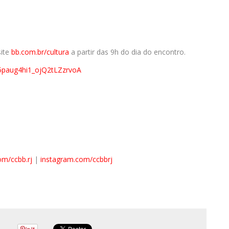
site
bb.com.br/cultura
a partir das 9h do dia do encontro.
-G5paug4hi1_ojQ2tLZzrvoA
m/ccbb.rj
|
instagram.com/ccbbrj