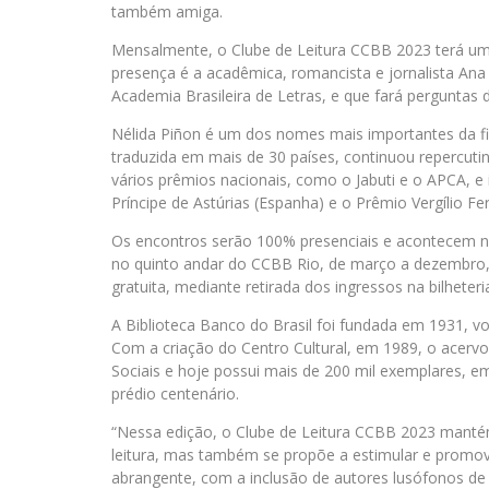
também amiga.
Mensalmente, o Clube de Leitura CCBB 2023 terá um 
presença é a acadêmica, romancista e jornalista An
Academia Brasileira de Letras, e que fará perguntas 
Nélida Piñon é um dos nomes mais importantes da fic
traduzida em mais de 30 países, continuou repercutin
vários prêmios nacionais, como o Jabuti e o APCA, e i
Príncipe de Astúrias (Espanha) e o Prêmio Vergílio Fer
Os encontros serão 100% presenciais e acontecem no 
no quinto andar do CCBB Rio, de março a dezembro,
gratuita, mediante retirada dos ingressos na bilheter
A Biblioteca Banco do Brasil foi fundada em 1931, v
Com a criação do Centro Cultural, em 1989, o acervo 
Sociais e hoje possui mais de 200 mil exemplares, e
prédio centenário.
“Nessa edição, o Clube de Leitura CCBB 2023 mantém s
leitura, mas também se propõe a estimular e promov
abrangente, com a inclusão de autores lusófonos de o