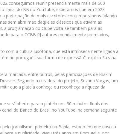
2022 conseguimos reunir presencialmente mais de 500
s no canal do BB no YouTube, esperamos que em 2023
 a participação de mais escritores contemporâneos falando
 mas sem abrir mão daqueles clássicos que ativam as
3, a programação do Clube volta-se também para as
evando para o CCBB RJ autores mundialmente premiados,
eto com a cultura lusófona, que está intrinsecamente ligada à
s têm no português sua forma de expressão”, explica Suzana
 será marcada, entre outros, pelas participações de Eliakim
 Duvivier. Segundo a curadora do projeto, Suzana Vargas, um
rmitir que a plateia conheça ou reconheça a riqueza da
e será aberto para a plateia nos 30 minutos finais dos
 no canal do Banco do Brasil no YouTube, na semana seguinte
ou pelo jornalismo, primeiro na Bahia, estado em que nasceu
u para a publicidade. Viveu três anos em Portugal e, por