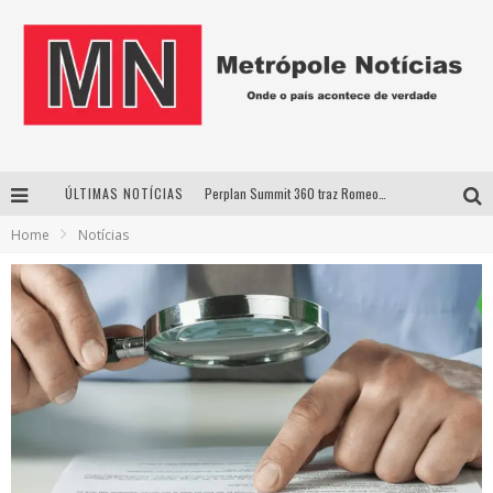
ÚLTIMAS NOTÍCIAS
Perplan Summit 360 traz Romeo Busarello a Uberlândia para debater o futuro dos negócios
Home
Notícias
Cantor Evandro Jr. na programação da Nova Sertaneja FM
Uberlândia recebe estreia nacional de espetáculo inspirado em episódio marcante da vida de Friedrich Nietzsche
Agosto Dourado: apoio, informação e acolhimento fortalecem o sucesso da amamentação