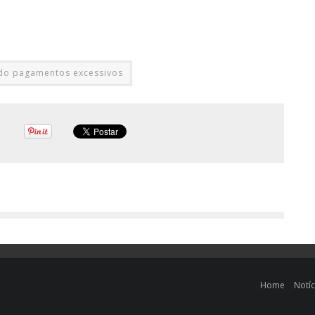
ndo pagamentos excessivos
Home
Notíc