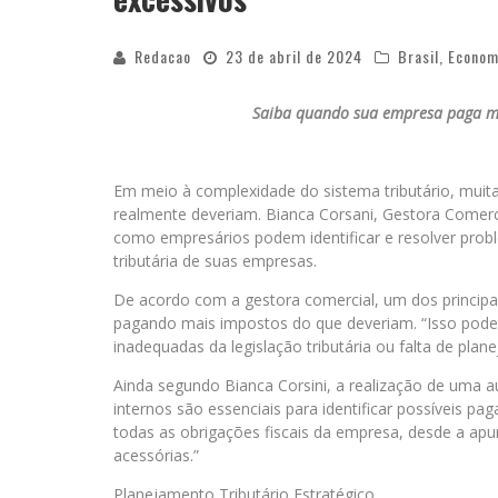
Redacao
23 de abril de 2024
Brasil
,
Econom
Saiba quando sua empresa paga ma
Em meio à complexidade do sistema tributário, mui
realmente deveriam. Bianca Corsani, Gestora Comerci
como empresários podem identificar e resolver prob
tributária de suas empresas.
De acordo com a gestora comercial, um dos principai
pagando mais impostos do que deveriam. “Isso pode oc
inadequadas da legislação tributária ou falta de plan
Ainda segundo Bianca Corsini, a realização de uma au
internos são essenciais para identificar possíveis pa
todas as obrigações fiscais da empresa, desde a ap
acessórias.”
Planejamento Tributário Estratégico