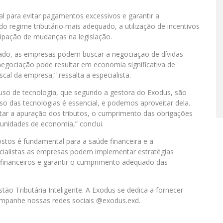
l para evitar pagamentos excessivos e garantir a
do regime tributário mais adequado, a utilização de incentivos
ecipação de mudanças na legislação.
ado, as empresas podem buscar a negociação de dívidas
a negociação pode resultar em economia significativa de
scal da empresa,” ressalta a especialista.
uso de tecnologia, que segundo a gestora do Exodus, são
uso das tecnologias é essencial, e podemos aproveitar dela.
itar a apuração dos tributos, o cumprimento das obrigações
tunidades de economia,” conclui.
ostos é fundamental para a saúde financeira e a
cialistas as empresas podem implementar estratégias
os financeiros e garantir o cumprimento adequado das
ão Tributária Inteligente. A Exodus se dedica a fornecer
companhe nossas redes sociais @exodus.exd.