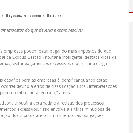
ia
,
Negócios & Economia
,
Notícias
is impostos do que deveria e como resolver
tas empresas podem estar pagando mais impostos do que
al da Exodus Gestão Tributária Inteligente, destaca dicas de
lemas, evitar pagamentos excessivos e otimizar a carga
s desafios para as empresas é identificar quando estão
orrer devido a erros de classificação fiscal, interpretações
ejamento tributário adequado,” afirma.
ditoria tributária detalhada e a revisão dos processos
gamentos excessivos. “Isso envolve a análise minuciosa de
uração dos tributos até o cumprimento das obrigações