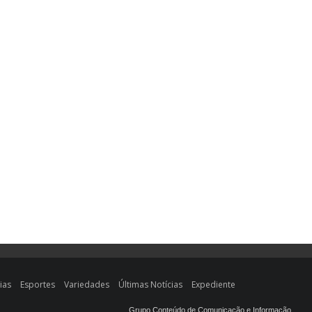
ias
Esportes
Variedades
Últimas Notícias
Expediente
Grupo Conteúdo de Comunicação e Informação