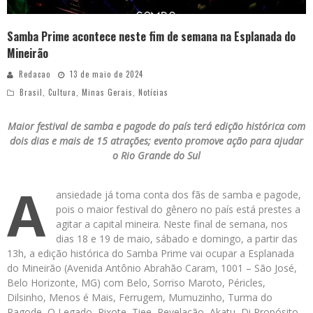
Samba Prime acontece neste fim de semana na Esplanada do
Mineirão
Redacao
13 de maio de 2024
Brasil
,
Cultura
,
Minas Gerais
,
Notícias
Maior festival de samba e pagode do país terá edição histórica com
dois dias e mais de 15 atrações; evento promove ação para ajudar
o Rio Grande do Sul
A
ansiedade já toma conta dos fãs de samba e pagode,
pois o maior festival do gênero no país está prestes a
agitar a capital mineira. Neste final de semana, nos
dias 18 e 19 de maio, sábado e domingo, a partir das
13h, a edição histórica do Samba Prime vai ocupar a Esplanada
do Mineirão (Avenida Antônio Abrahão Caram, 1001 – São José,
Belo Horizonte, MG) com Belo, Sorriso Maroto, Péricles,
Dilsinho, Menos é Mais, Ferrugem, Mumuzinho, Turma do
Pagode, O Legado, Pixote, Tiee, Revelação, Akatu, Di Propósito,