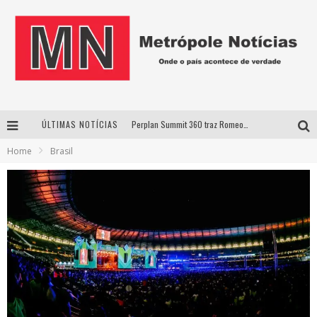
ÚLTIMAS NOTÍCIAS
Perplan Summit 360 traz Romeo Busarello a Uberlândia para debater o futuro dos negócios
Home
Brasil
Cantor Evandro Jr. na programação da Nova Sertaneja FM
Uberlândia recebe estreia nacional de espetáculo inspirado em episódio marcante da vida de Friedrich Nietzsche
Agosto Dourado: apoio, informação e acolhimento fortalecem o sucesso da amamentação