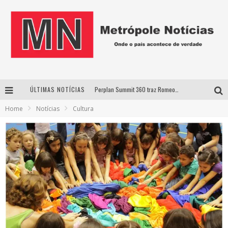
ÚLTIMAS NOTÍCIAS
Perplan Summit 360 traz Romeo Busarello a Uberlândia para debater o futuro dos negócios
Home
Notícias
Cultura
Cantor Evandro Jr. na programação da Nova Sertaneja FM
Uberlândia recebe estreia nacional de espetáculo inspirado em episódio marcante da vida de Friedrich Nietzsche
Agosto Dourado: apoio, informação e acolhimento fortalecem o sucesso da amamentação