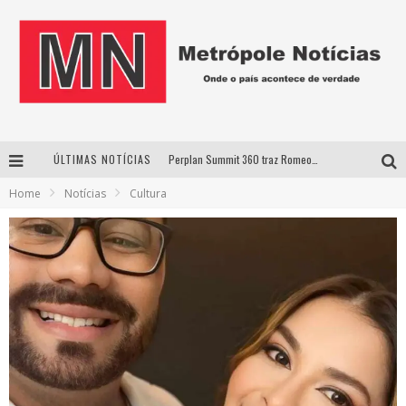
ÚLTIMAS NOTÍCIAS
Cantor Evandro Jr. na programação da Nova Sertaneja FM
Home
Notícias
Cultura
Uberlândia recebe estreia nacional de espetáculo inspirado em episódio marcante da vida de Friedrich Nietzsche
Agosto Dourado: apoio, informação e acolhimento fortalecem o sucesso da amamentação
Perplan Summit 360 traz Romeo Busarello a Uberlândia para debater o futuro dos negócios