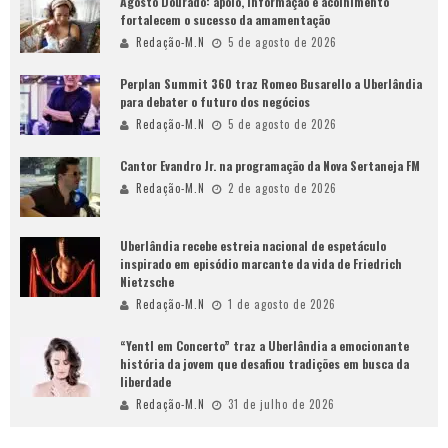
Agosto Dourado: apoio, informação e acolhimento
fortalecem o sucesso da amamentação
Redação-M.N
5 de agosto de 2026
Perplan Summit 360 traz Romeo Busarello a Uberlândia
para debater o futuro dos negócios
Redação-M.N
5 de agosto de 2026
Cantor Evandro Jr. na programação da Nova Sertaneja FM
Redação-M.N
2 de agosto de 2026
Uberlândia recebe estreia nacional de espetáculo
inspirado em episódio marcante da vida de Friedrich
Nietzsche
Redação-M.N
1 de agosto de 2026
“Yentl em Concerto” traz a Uberlândia a emocionante
história da jovem que desafiou tradições em busca da
liberdade
Redação-M.N
31 de julho de 2026