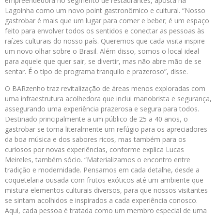
empreendedora no segmento de restaurantes, aposta na
Lagoinha como um novo point gastronômico e cultural. “Nosso
gastrobar é mais que um lugar para comer e beber; é um espaço
feito para envolver todos os sentidos e conectar as pessoas às
raízes culturais do nosso país. Queremos que cada visita inspire
um novo olhar sobre o Brasil. Além disso, somos o local ideal
para aquele que quer sair, se divertir, mas não abre mão de se
sentar. É o tipo de programa tranquilo e prazeroso”, disse.
O BARzenho traz revitalização de áreas menos exploradas com
uma infraestrutura acolhedora que inclui manobrista e segurança,
assegurando uma experiência prazerosa e segura para todos.
Destinado principalmente a um público de 25 a 40 anos, o
gastrobar se torna literalmente um refúgio para os apreciadores
da boa música e dos sabores ricos, mas também para os
curiosos por novas experiências, conforme explica Lucas
Meireles, também sócio. “Materializamos o encontro entre
tradição e modernidade. Pensamos em cada detalhe, desde a
coquetelaria ousada com frutos exóticos até um ambiente que
mistura elementos culturais diversos, para que nossos visitantes
se sintam acolhidos e inspirados a cada experiência conosco.
Aqui, cada pessoa é tratada como um membro especial de uma