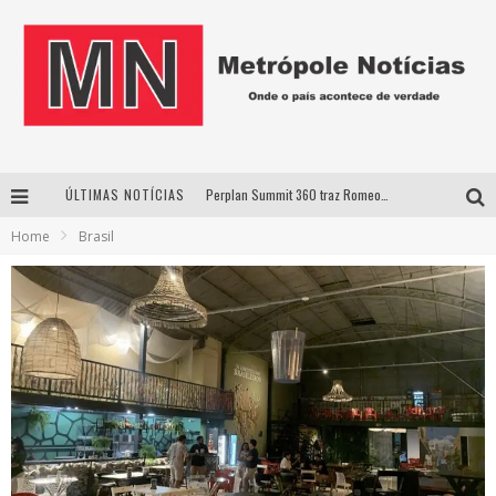
ÚLTIMAS NOTÍCIAS
Perplan Summit 360 traz Romeo Busarello a Uberlândia para debater o futuro dos negócios
Home
Brasil
Cantor Evandro Jr. na programação da Nova Sertaneja FM
Uberlândia recebe estreia nacional de espetáculo inspirado em episódio marcante da vida de Friedrich Nietzsche
Agosto Dourado: apoio, informação e acolhimento fortalecem o sucesso da amamentação