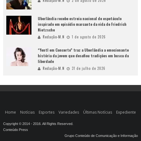
Redação-M.N
2 de agosto de 2026
Uberlândia recebe estreia nacional de espetáculo
inspirado em episódio marcante da vida de Friedrich
Nietzsche
Redação-M.N
1 de agosto de 2026
“Yentl em Concerto” traz a Uberlândia a emocionante
história da jovem que desafiou tradições em busca da
liberdade
Redação-M.N
31 de julho de 2026
Home
Notícias
Esportes
Variedades
Últimas Notícias
Expediente
Copyright © 2014 - 2016. All Rights Reserved.
Conteúdo Press
Grupo Conteúdo de Comunicação e Informação