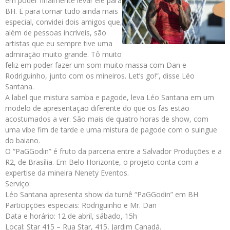
em poder finalmente levar ele para
BH. E para tornar tudo ainda mais
especial, convidei dois amigos que,
além de pessoas incríveis, são
artistas que eu sempre tive uma
admiração muito grande. Tô muito
feliz em poder fazer um som muito massa com Dan e
Rodriguinho, junto com os mineiros. Let’s go!”, disse Léo
Santana.
A label que mistura samba e pagode, leva Léo Santana em um
modelo de apresentação diferente do que os fãs estão
acostumados a ver. São mais de quatro horas de show, com
uma vibe fim de tarde e uma mistura de pagode com o suingue
do baiano.
O “PaGGodin” é fruto da parceria entre a Salvador Produções e a
R2, de Brasília. Em Belo Horizonte, o projeto conta com a
expertise da mineira Nenety Eventos.
Serviço:
Léo Santana apresenta show da turnê “PaGGodin” em BH
Participções especiais: Rodriguinho e Mr. Dan
Data e horário: 12 de abril, sábado, 15h
Local: Star 415 – Rua Star, 415, Jardim Canadá.