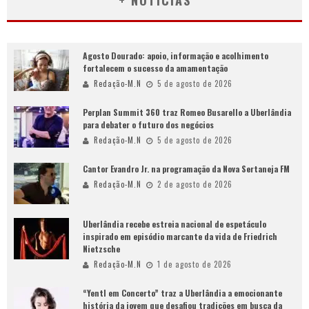
+ NOTÍCIAS
Agosto Dourado: apoio, informação e acolhimento
fortalecem o sucesso da amamentação
Redação-M.N
5 de agosto de 2026
Perplan Summit 360 traz Romeo Busarello a Uberlândia
para debater o futuro dos negócios
Redação-M.N
5 de agosto de 2026
Cantor Evandro Jr. na programação da Nova Sertaneja FM
Redação-M.N
2 de agosto de 2026
Uberlândia recebe estreia nacional de espetáculo
inspirado em episódio marcante da vida de Friedrich
Nietzsche
Redação-M.N
1 de agosto de 2026
“Yentl em Concerto” traz a Uberlândia a emocionante
história da jovem que desafiou tradições em busca da