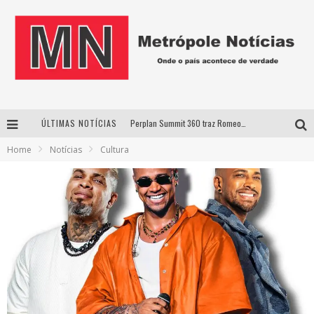
ÚLTIMAS NOTÍCIAS
Perplan Summit 360 traz Romeo Busarello a Uberlândia para debater o futuro dos negócios
Home
Notícias
Cultura
Cantor Evandro Jr. na programação da Nova Sertaneja FM
Uberlândia recebe estreia nacional de espetáculo inspirado em episódio marcante da vida de Friedrich Nietzsche
Agosto Dourado: apoio, informação e acolhimento fortalecem o sucesso da amamentação