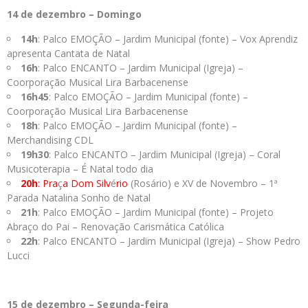
14 de dezembro – Domingo
14h
: Palco EMOÇÃO – Jardim Municipal (fonte) – Vox Aprendiz
apresenta Cantata de Natal
16h
: Palco ENCANTO – Jardim Municipal (Igreja) –
Coorporação Musical Lira Barbacenense
16h45
: Palco EMOÇÃO – Jardim Municipal (fonte) –
Coorporação Musical Lira Barbacenense
18h
: Palco EMOÇÃO – Jardim Municipal (fonte) –
Merchandising CDL
19h30
: Palco ENCANTO – Jardim Municipal (Igreja) – Coral
Musicoterapia – É Natal todo dia
20h
: Pra
ç
a Dom Silv
é
rio
(Rosário) e XV de Novembro – 1ª
Parada Natalina Sonho de Natal
21h
: Palco EMOÇÃO – Jardim Municipal (fonte) – Projeto
Abraço do Pai – Renovação Carismática Católica
22h
: Palco ENCANTO – Jardim Municipal (Igreja) – Show Pedro
Lucci
15 de dezembro – Segunda-feira