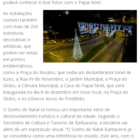
poderá conhecer e tirar fotos com o Papai Noel.
As instalações
contam também
com mais de 250
estruturas
decorativas e
artísticas, que
podem ser vistas
em pontos
emblemáticos,
como a Praça do Rosário, que sedia um deslumbrante túnel de
luzes, a Rua XV de Novembro, o Jardim Municipal, a Praça do
Globo, a Câmara Municipal, a Casa do Papai Noel, que será
inaugurada no dia 8 de dezembro em novo local, na Praça do
Globo, e os icônicos Arcos do Pontilhão.
O Sonho de Natal se tornou um importante vetor de
desenvolvimento turístico e cultural da cidade. Segundo o
Secretário de Cultura e Turismo de Barbacena, a iniciativa vai
além de um espetáculo visual. “O Sonho de Natal Barbacena já
se consolidou como uma referência no estado. Este ano, com o