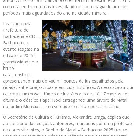
amor. O marco da iniciativa ocorreu na última sexta-feira, 14/11,
com o acendimento das luzes, dando início à magia de um dos
períodos mais aguardados do ano na cidade mineira.
Realizado pela
Prefeitura de
Barbacena e CDL –
Barbacena, o
evento resgata na
edição de 2025 a
grandiosidade e o
brilho
característicos,
apresentando mais de 480 mil pontos de luz espalhados pela
cidade, entre praças, ruas e edifícios históricos. A decoração inclui
cascatas luminosas, túneis de luz, árvores de até 17 metros de
altura e o clássico Papai Noel entregando uma árvore de Natal
no Jardim Municipal – um verdadeiro cartão-postal natalino.
O Secretário de Cultura e Turismo, Alexandre Braga, explica que,
ao contrário das edições anteriores, marcadas por uma profusão
de cores vibrantes, o Sonho de Natal – Barbacena 2025 trouxe