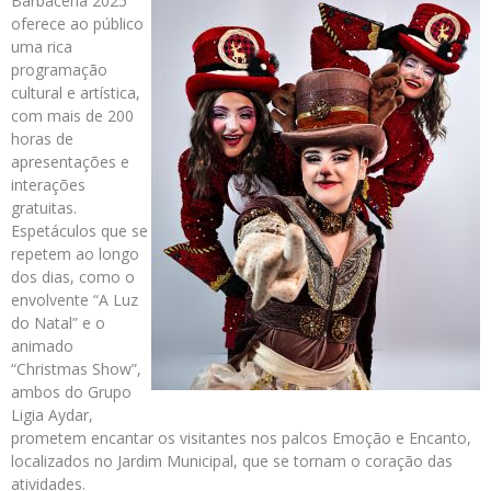
Barbacena 2025
oferece ao público
uma rica
programação
cultural e artística,
com mais de 200
horas de
apresentações e
interações
gratuitas.
Espetáculos que se
repetem ao longo
dos dias, como o
envolvente “A Luz
do Natal” e o
animado
“Christmas Show”,
ambos do Grupo
Ligia Aydar,
prometem encantar os visitantes nos palcos Emoção e Encanto,
localizados no Jardim Municipal, que se tornam o coração das
atividades.