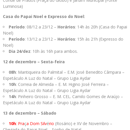
Conde de Prados (Praça do Globo) e Jardim Municipal (Fonte
Luminosa)
Casa do Papai Noel e Expresso do Noel:
Período
: 08/12 a 23/12 –
Horários
: 14h às 20h (Casa do Papai
Noel)
Período
: 13/12 a 23/12 –
Horários
: 15h às 21h (Expresso do
Noel)
Dia 24/dez
: 10h às 16h para ambos.
12 de dezembro – Sexta-feira
08h
: Mantiqueira do Palmital – E.M. José Benedito Câmpara –
Espetáculo A Luz do Natal – Grupo Ligia Aydar
10h
: Correia de Almeida – E. M. Higino José Ferreira –
Espetáculo A Luz do Natal – Grupo Ligia Aydar
14h
: Pinheiro Grosso – E. M. CEL. Camilo Gomes de Araújo –
Espetáculo A Luz do Natal – Grupo Ligia Aydar
13 de dezembro – Sábado
10h
: Pra
ç
a Dom Silv
é
rio
(Rosário) e XV de Novembro –
Chegada do Papai Noel – Sonho de Natal