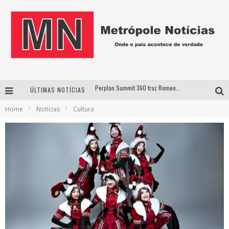
ÚLTIMAS NOTÍCIAS
Cantor Evandro Jr. na programação da Nova Sertaneja FM
Home
Notícias
Cultura
Uberlândia recebe estreia nacional de espetáculo inspirado em episódio marcante da vida de Friedrich Nietzsche
Agosto Dourado: apoio, informação e acolhimento fortalecem o sucesso da amamentação
Perplan Summit 360 traz Romeo Busarello a Uberlândia para debater o futuro dos negócios