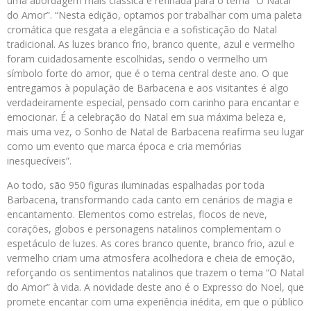
uma abordagem mais clássica e refinada para o tema “O Natal
do Amor”. “Nesta edição, optamos por trabalhar com uma paleta
cromática que resgata a elegância e a sofisticação do Natal
tradicional. As luzes branco frio, branco quente, azul e vermelho
foram cuidadosamente escolhidas, sendo o vermelho um
símbolo forte do amor, que é o tema central deste ano. O que
entregamos à população de Barbacena e aos visitantes é algo
verdadeiramente especial, pensado com carinho para encantar e
emocionar. É a celebração do Natal em sua máxima beleza e,
mais uma vez, o Sonho de Natal de Barbacena reafirma seu lugar
como um evento que marca época e cria memórias
inesquecíveis”.
Ao todo, são 950 figuras iluminadas espalhadas por toda
Barbacena, transformando cada canto em cenários de magia e
encantamento. Elementos como estrelas, flocos de neve,
corações, globos e personagens natalinos complementam o
espetáculo de luzes. As cores branco quente, branco frio, azul e
vermelho criam uma atmosfera acolhedora e cheia de emoção,
reforçando os sentimentos natalinos que trazem o tema “O Natal
do Amor” à vida. A novidade deste ano é o Expresso do Noel, que
promete encantar com uma experiência inédita, em que o público