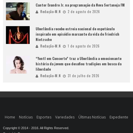
Cantor Evandro Jr. na programação da Nova Sertaneja FM
Redação-M.N
2 de agosto de 2026
Uberlândia recebe estreia nacional de espetáculo
inspirado em episódio marcante da vida de Friedrich
Nietzsche
Redação-M.N
1 de agosto de 2026
“Yentl em Concerto” traz a Uberlândia a emocionante
história da jovem que desafiou tradições em busca da
liberdade
Redação-M.N
31 de julho de 2026
Home
Notícias
Esportes
Variedades
Últimas Notícias
Expediente
Copyright © 2014 - 2016. All Rights Reserved.