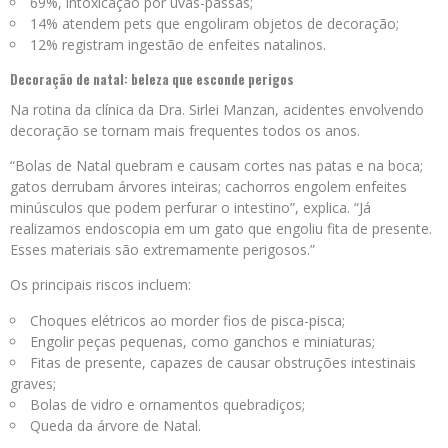
69%, intoxicação por uvas-passas;
14% atendem pets que engoliram objetos de decoração;
12% registram ingestão de enfeites natalinos.
Decoração de natal: beleza que esconde perigos
Na rotina da clínica da Dra. Sirlei Manzan, acidentes envolvendo
decoração se tornam mais frequentes todos os anos.
“Bolas de Natal quebram e causam cortes nas patas e na boca;
gatos derrubam árvores inteiras; cachorros engolem enfeites
minúsculos que podem perfurar o intestino”, explica. “Já
realizamos endoscopia em um gato que engoliu fita de presente.
Esses materiais são extremamente perigosos.”
Os principais riscos incluem:
Choques elétricos ao morder fios de pisca-pisca;
Engolir peças pequenas, como ganchos e miniaturas;
Fitas de presente, capazes de causar obstruções intestinais
graves;
Bolas de vidro e ornamentos quebradiços;
Queda da árvore de Natal.