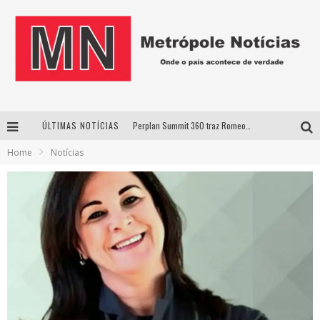
ÚLTIMAS NOTÍCIAS
Perplan Summit 360 traz Romeo Busarello a Uberlândia para debater o futuro dos negócios
Home
Notícias
Cantor Evandro Jr. na programação da Nova Sertaneja FM
Uberlândia recebe estreia nacional de espetáculo inspirado em episódio marcante da vida de Friedrich Nietzsche
Agosto Dourado: apoio, informação e acolhimento fortalecem o sucesso da amamentação