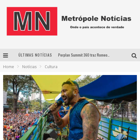
ÚLTIMAS NOTÍCIAS
Perplan Summit 360 traz Romeo Busarello a Uberlândia para debater o futuro dos negócios
Home
Notícias
Cultura
Cantor Evandro Jr. na programação da Nova Sertaneja FM
Uberlândia recebe estreia nacional de espetáculo inspirado em episódio marcante da vida de Friedrich Nietzsche
Agosto Dourado: apoio, informação e acolhimento fortalecem o sucesso da amamentação