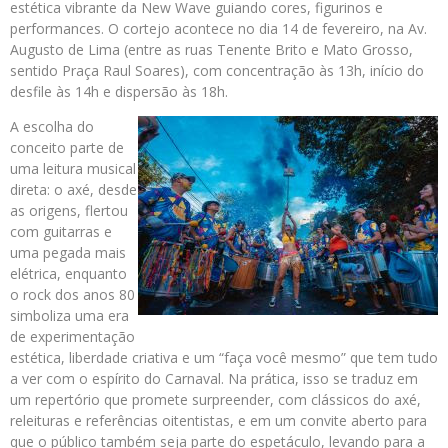
estética vibrante da New Wave guiando cores, figurinos e
performances. O cortejo acontece no dia 14 de fevereiro, na Av.
Augusto de Lima (entre as ruas Tenente Brito e Mato Grosso,
sentido Praça Raul Soares), com concentração às 13h, início do
desfile às 14h e dispersão às 18h.
A escolha do
conceito parte de
uma leitura musical
direta: o axé, desde
as origens, flertou
com guitarras e
uma pegada mais
elétrica, enquanto
o rock dos anos 80
simboliza uma era
de experimentação
estética, liberdade criativa e um “faça você mesmo” que tem tudo
a ver com o espírito do Carnaval. Na prática, isso se traduz em
um repertório que promete surpreender, com clássicos do axé,
releituras e referências oitentistas, e em um convite aberto para
que o público também seja parte do espetáculo, levando para a