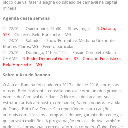
bloco que vai fazer a alegria do sábado de carnaval na capital
mineira.
Agenda desta semana
22/01 — Quinta-feira, 19h30 — Show Jangal –
R. Outono,
523
– Cruzeiro, Belo Horizonte – MG
24/01 — Sábado — Show Formatura Medicina Unimontes —
Montes Claros/MG – Evento particular
25/01 — Domingo, 11h às 14h — Ensaio Completo Bloco —
CF AMP –
R. Padre Demerval Gomes, 37 – Cora
çã
o Eucar
í
stico,
Belo Horizonte – MG
Sobre o Asa de Banana
O Asa de Banana foi criado em 2017 e, desde 2018, corteja as
ruas de Belo Horizonte, consolidando-se como um dos grandes
nomes do Carnaval da cidade. O bloco se destaca por sua
estrutura artística robusta, com banda, Bateria Voadora e a Ala
de Dança Bota Pra Ferver. Seu repertório mistura canções
autorais com clássicos atemporais do axé, garantindo a energia
que arrasta multidões. A programação musical do Asa também
pode ser acompanhada em plataformas como YouTube, Deezer