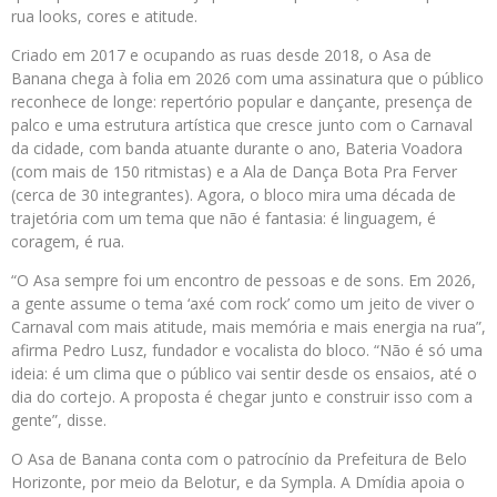
rua looks, cores e atitude.
Criado em 2017 e ocupando as ruas desde 2018, o Asa de
Banana chega à folia em 2026 com uma assinatura que o público
reconhece de longe: repertório popular e dançante, presença de
palco e uma estrutura artística que cresce junto com o Carnaval
da cidade, com banda atuante durante o ano, Bateria Voadora
(com mais de 150 ritmistas) e a Ala de Dança Bota Pra Ferver
(cerca de 30 integrantes). Agora, o bloco mira uma década de
trajetória com um tema que não é fantasia: é linguagem, é
coragem, é rua.
“O Asa sempre foi um encontro de pessoas e de sons. Em 2026,
a gente assume o tema ‘axé com rock’ como um jeito de viver o
Carnaval com mais atitude, mais memória e mais energia na rua”,
afirma Pedro Lusz, fundador e vocalista do bloco. “Não é só uma
ideia: é um clima que o público vai sentir desde os ensaios, até o
dia do cortejo. A proposta é chegar junto e construir isso com a
gente”, disse.
O Asa de Banana conta com o patrocínio da Prefeitura de Belo
Horizonte, por meio da Belotur, e da Sympla. A Dmídia apoia o