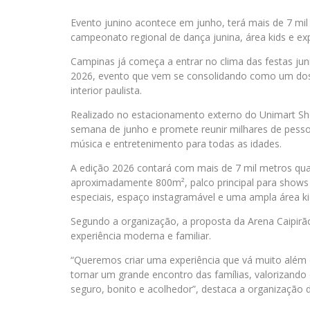
Evento junino acontece em junho, terá mais de 7 mil m
campeonato regional de dança junina, área kids e exp
Campinas já começa a entrar no clima das festas juni
2026, evento que vem se consolidando como um dos 
interior paulista.
Realizado no estacionamento externo do Unimart Sh
semana de junho e promete reunir milhares de pesso
música e entretenimento para todas as idades.
A edição 2026 contará com mais de 7 mil metros qua
aproximadamente 800m², palco principal para shows e
especiais, espaço instagramável e uma ampla área ki
Segundo a organização, a proposta da Arena Caipirão 
experiência moderna e familiar.
“Queremos criar uma experiência que vá muito além da
tornar um grande encontro das famílias, valorizand
seguro, bonito e acolhedor”, destaca a organização 