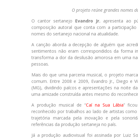
O projeto reúne grandes nomes da
O cantor sertanejo
Evandro Jr.
apresenta ao pú
composição autoral que conta com a participação
nomes do sertanejo nacional na atualidade.
A canção aborda a decepção de alguém que acred
sentimentos não eram correspondidos da forma ima
transforma a dor da desilusão amorosa em uma narr
pessoas.
Mais do que uma parceria musical, o projeto marca
comum. Entre 2008 e 2009, Evandro Jr., Diego e Vi
(MG), dividindo palcos e apresentações na noite da
uma amizade construída antes mesmo do reconhecim
A produção musical de “
Caí na Sua Lábia
” fico
reconhecido por trabalhos ao lado de artistas com
trajetória marcada pela inovação e pela sonor
referências da produção sertaneja no país.
Já a produção audiovisual foi assinada por Luiz S