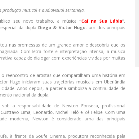
 produção musical e audiovisual sertaneja.
blico seu novo trabalho, a música
“
Caí na Sua Lábia
”
,
 especial da dupla
Diego & Victor Hugo
, um dos principais
itou nas promessas de um grande amor e descobriu que os
ginada. Com letra forte e interpretação intensa, a música
ativa capaz de dialogar com experiências vividas por muitas
 o reencontro de artistas que compartilham uma história em
ctor Hugo iniciaram suas trajetórias musicais em Uberlândia
 cidade. Anos depois, a parceria simboliza a continuidade de
ento nacional da dupla.
u sob a responsabilidade de Newton Fonseca, profissional
o Gusttavo Lima, Leonardo, Michel Teló e Zé Felipe. Com uma
idade moderna, Newton é considerado uma das principais
oufe, à frente da Soufe Cinema, produtora reconhecida pela