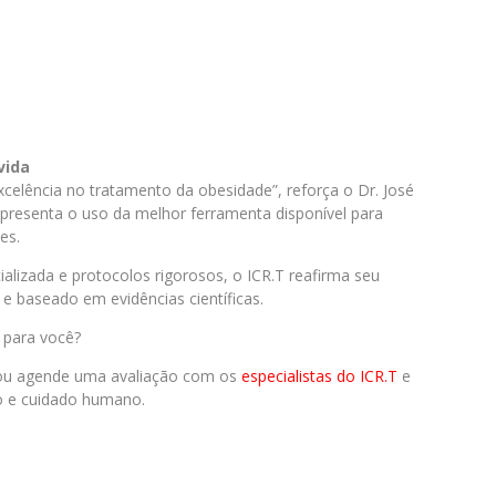
vida
excelência no tratamento da obesidade”, reforça o Dr. José
epresenta o uso da melhor ferramenta disponível para
es.
alizada e protocolos rigorosos, o ICR.T reafirma seu
 baseado em evidências científicas.
a para você?
 ou agende uma avaliação com os
especialistas do ICR.T
e
o e cuidado humano.