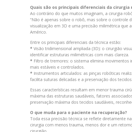
Quais são os principais diferenciais da cirurgia 
Ao contrário do que muitos imaginam, a cirurgia robót
“Não é apenas sobre o robô, mas sobre o controle do
visualização em 3D e uma precisão milimétrica que a
Américo.
Entre os principais diferenciais da técnica estão:
*
Visão tridimensional ampliada (3D): o cirurgião vi
identificar estruturas milimétricas com mais clareza.
*
Filtro de tremores: o sistema elimina movimentos 
mais estáveis e controlados.
*
Instrumentos articulados: as pinças robóticas re
facilita suturas delicadas e a preservação dos tecidos
Essas características resultam em menor trauma cir
máxima das estruturas saudáveis, fatores associados
preservação máxima dos tecidos saudáveis, reconhe
O que muda para o paciente na recuperação?
Toda essa precisão técnica se reflete diretamente na 
cirurgia com menos trauma, menos dor e um retorno m
cirurgião.