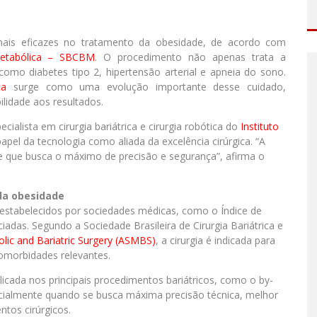
s mais eficazes no tratamento da obesidade, de acordo com
 Metabólica – SBCBM
. O procedimento não apenas trata a
mo diabetes tipo 2, hipertensão arterial e apneia do sono.
ca
surge como uma evolução importante desse cuidado,
ilidade aos resultados.
ecialista em cirurgia bariátrica e cirurgia robótica do
Instituto
papel da tecnologia como aliada da excelência cirúrgica. “A
nte que busca o máximo de precisão e segurança”, afirma o
 da obesidade
em estabelecidos por sociedades médicas, como o Índice de
adas. Segundo a Sociedade Brasileira de Cirurgia Bariátrica e
lic and Bariatric Surgery (ASMBS)
, a cirurgia é indicada para
omorbidades relevantes.
plicada nos principais procedimentos bariátricos, como o by-
specialmente quando se busca máxima precisão técnica, melhor
tos cirúrgicos.