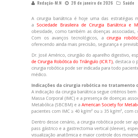
Redação-M.N
28 de janeiro de 2026
Saúde
A cirurgia bariátrica é hoje uma das estratégia
a
Sociedade Brasileira de Cirurgia Bariátrica e
obesidade, como também as doenças associadas, co
Com os avanços tecnológicos, a
cirurgia robóti
oferecendo ainda mais precisão, segurança e previsib
Dr. José Américo, cirurgião do aparelho digestivo, esp
de Cirurgia Robótica do Triângulo (ICR.T)
, destaca o 
cirurgia robótica pode ser indicada para todo pacie
médico.
Indicações da cirurgia robótica no tratamento
A indicação da cirurgia bariátrica segue critérios b
Massa Corporal (IMC) e a presença de doenças associ
Metabólica (SBCBM) e a
American Society for Metabo
pacientes com IMC ≥ 40 kg/m² ou ≥ 35 kg/m², com c
Dentro desse cenário, a cirurgia robótica pode ser a
pass gástrico e a gastrectomia vertical (sleeve), e
visualização anatômica e maior controle dos movimen