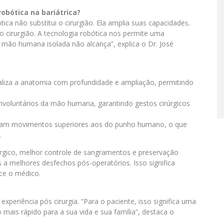
robótica na bariátrica?
ica não substitui o cirurgião. Ela amplia suas capacidades.
 cirurgião. A tecnologia robótica nos permite uma
 mão humana isolada não alcança”, explica o Dr. José
sualiza a anatomia com profundidade e ampliação, permitindo
involuntários da mão humana, garantindo gestos cirúrgicos
alizam movimentos superiores aos do punho humano, o que
.
úrgico, melhor controle de sangramentos e preservação
 a melhores desfechos pós-operatórios. Isso significa
ce o médico.
experiência pós cirurgia. “Para o paciente, isso significa uma
ais rápido para a sua vida e sua família”, destaca o