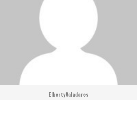
ElbertyValadares