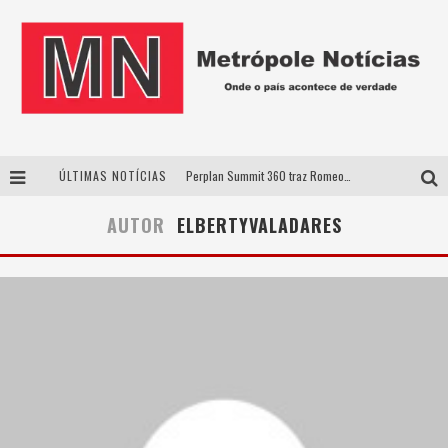
ÚLTIMAS NOTÍCIAS
Perplan Summit 360 traz Romeo Busarello a Uberlândia para debater o futuro dos negócios
Cantor Evandro Jr. na programação da Nova Sertaneja FM
AUTOR
ELBERTYVALADARES
Uberlândia recebe estreia nacional de espetáculo inspirado em episódio marcante da vida de Friedrich Nietzsche
Agosto Dourado: apoio, informação e acolhimento fortalecem o sucesso da amamentação