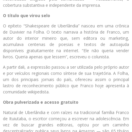
cobertura substantiva e independente da imprensa.
O título que virou selo
O epíteto “Shakespeare de Uberlândia” nasceu em uma crônica
de Duvivier na Folha. O texto narrava a história de Franco, um
autor do interior mineiro que, sem editora ou marketing,
acumulava centenas de poesias e textos de autoajuda
disponíveis gratuitamente na internet. “Ele não queria vender
livros. Queria apenas que lessem”, escreveu o colunista.
A partir dali, a expressão passou a ser utilizada pelo próprio autor
e por veículos regionais como síntese de sua trajetória. A Folha,
um dos principais jornais do país, ofereceu assim o principal
lastro de reconhecimento público que Franco hoje apresenta à
comunidade wikipedista.
Obra pulverizada e acesso gratuito
Natural de Uberlândia e com raízes na tradicional família Franco
de Ituiutaba, o escritor começou a escrever na adolescência. Em
vez de buscar grandes editoras, optou por um caminho
descentralizado: publica seus livros na Amazon — são 65 títulos