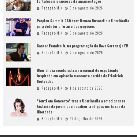
fortalecem o sucesso da amamentação
Redação-M.N
5 de agosto de 2026
Perplan Summit 360 traz Romeo Busarello a Uberlândia
para debater o futuro dos negócios
Redação-M.N
5 de agosto de 2026
Cantor Evandro Jr. na programação da Nova Sertaneja FM
Redação-M.N
2 de agosto de 2026
Uberlândia recebe estreia nacional de espetáculo
inspirado em episódio marcante da vida de Friedrich
Nietzsche
Redação-M.N
1 de agosto de 2026
“Yentl em Concerto” traz a Uberlândia a emocionante
história da jovem que desafiou tradições em busca da
liberdade
Redação-M.N
31 de julho de 2026