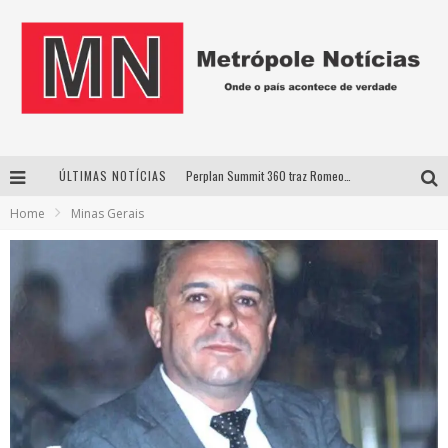
ÚLTIMAS NOTÍCIAS
Perplan Summit 360 traz Romeo Busarello a Uberlândia para debater o futuro dos negócios
Home
Minas Gerais
Cantor Evandro Jr. na programação da Nova Sertaneja FM
Uberlândia recebe estreia nacional de espetáculo inspirado em episódio marcante da vida de Friedrich Nietzsche
Agosto Dourado: apoio, informação e acolhimento fortalecem o sucesso da amamentação