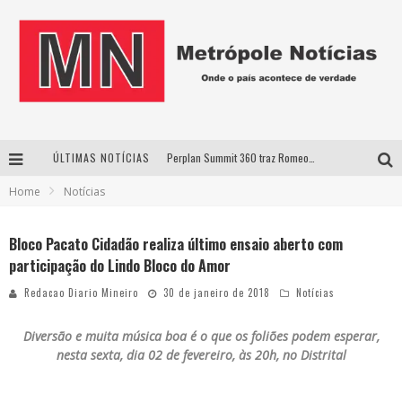
ÚLTIMAS NOTÍCIAS
Perplan Summit 360 traz Romeo Busarello a Uberlândia para debater o futuro dos negócios
Home
Notícias
Cantor Evandro Jr. na programação da Nova Sertaneja FM
Uberlândia recebe estreia nacional de espetáculo inspirado em episódio marcante da vida de Friedrich Nietzsche
Bloco Pacato Cidadão realiza último ensaio aberto com
participação do Lindo Bloco do Amor
Agosto Dourado: apoio, informação e acolhimento fortalecem o sucesso da amamentação
Redacao Diario Mineiro
30 de janeiro de 2018
Notícias
Diversão e muita música boa é o que os foliões podem esperar,
nesta sexta, dia 02 de fevereiro, às 20h, no Distrital