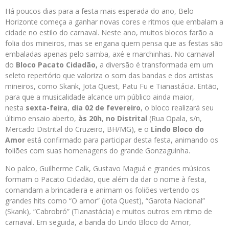
Há poucos dias para a festa mais esperada do ano, Belo
Horizonte começa a ganhar novas cores e ritmos que embalam a
cidade no estilo do carnaval. Neste ano, muitos blocos farão a
folia dos mineiros, mas se engana quem pensa que as festas são
embaladas apenas pelo samba, axé e marchinhas. No carnaval
do
Bloco Pacato Cidadão,
a diversão é transformada em um
seleto repertório que valoriza o som das bandas e dos artistas
mineiros, como Skank, Jota Quest, Patu Fu e Tianastácia. Então,
para que a musicalidade alcance um público ainda maior,
nesta
sexta-feira
,
dia 02 de fevereiro
, o bloco realizará seu
último ensaio aberto,
às 20h
,
no Distrital
(Rua Opala, s/n,
Mercado Distrital do Cruzeiro, BH/MG), e o
Lindo Bloco do
Amor
está confirmado para participar desta festa, animando os
foliões com suas homenagens do grande Gonzaguinha.
No palco, Guilherme Calk, Gustavo Maguá e grandes músicos
formam o Pacato Cidadão, que além da dar o nome à festa,
comandam a brincadeira e animam os foliões vertendo os
grandes hits como “O amor” (Jota Quest), “Garota Nacional”
(Skank), “Cabrobró” (Tianastácia) e muitos outros em ritmo de
carnaval. Em seguida, a banda do Lindo Bloco do Amor,