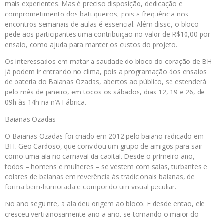
mais experientes. Mas é preciso disposição, dedicação e
comprometimento dos batuqueiros, pois a frequência nos
encontros semanais de aulas é essencial. Além disso, o bloco
pede aos participantes uma contribuição no valor de R$10,00 por
ensaio, como ajuda para manter os custos do projeto.
Os interessados em matar a saudade do bloco do coração de BH
já podem ir entrando no clima, pois a programação dos ensaios
de bateria do Baianas Ozadas, abertos ao público, se estenderá
pelo mês de janeiro, em todos os sábados, dias 12, 19 e 26, de
09h às 14h na n’A Fábrica.
Baianas Ozadas
O Baianas Ozadas foi criado em 2012 pelo baiano radicado em
BH, Geo Cardoso, que convidou um grupo de amigos para sair
como uma ala no carnaval da capital. Desde o primeiro ano,
todos – homens e mulheres – se vestem com saias, turbantes e
colares de baianas em reverência às tradicionais baianas, de
forma bem-humorada e compondo um visual peculiar.
No ano seguinte, a ala deu origem ao bloco. E desde então, ele
cresceu vertiginosamente ano a ano, se tornando o maior do