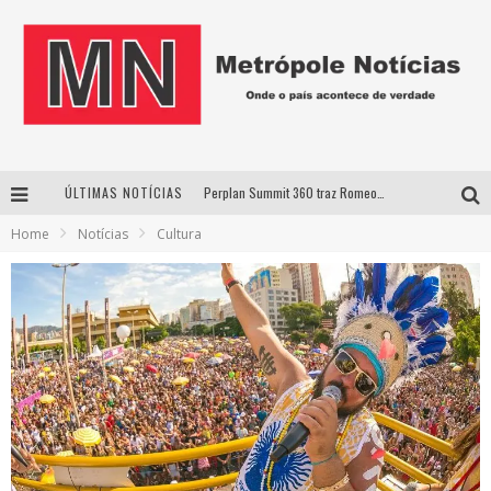
ÚLTIMAS NOTÍCIAS
Perplan Summit 360 traz Romeo Busarello a Uberlândia para debater o futuro dos negócios
Home
Notícias
Cultura
Cantor Evandro Jr. na programação da Nova Sertaneja FM
Uberlândia recebe estreia nacional de espetáculo inspirado em episódio marcante da vida de Friedrich Nietzsche
Agosto Dourado: apoio, informação e acolhimento fortalecem o sucesso da amamentação