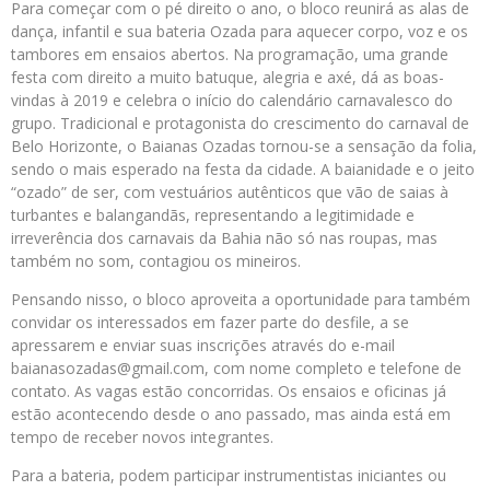
Para começar com o pé direito o ano, o bloco reunirá as alas de
dança, infantil e sua bateria Ozada para aquecer corpo, voz e os
tambores em ensaios abertos. Na programação, uma grande
festa com direito a muito batuque, alegria e axé, dá as boas-
vindas à 2019 e celebra o início do calendário carnavalesco do
grupo. Tradicional e protagonista do crescimento do carnaval de
Belo Horizonte, o Baianas Ozadas tornou-se a sensação da folia,
sendo o mais esperado na festa da cidade. A baianidade e o jeito
“ozado” de ser, com vestuários autênticos que vão de saias à
turbantes e balangandãs, representando a legitimidade e
irreverência dos carnavais da Bahia não só nas roupas, mas
também no som, contagiou os mineiros.
Pensando nisso, o bloco aproveita a oportunidade para também
convidar os interessados em fazer parte do desfile, a se
apressarem e enviar suas inscrições através do e-mail
baianasozadas@gmail.com, com nome completo e telefone de
contato. As vagas estão concorridas. Os ensaios e oficinas já
estão acontecendo desde o ano passado, mas ainda está em
tempo de receber novos integrantes.
Para a bateria, podem participar instrumentistas iniciantes ou