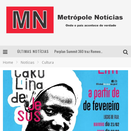
ÚLTIMAS NOTÍCIAS
Perplan Summit 360 traz Romeo Busarello a Uberlândia para debater o futuro dos negócios
Home
Notícias
Cultura
Cantor Evandro Jr. na programação da Nova Sertaneja FM
Uberlândia recebe estreia nacional de espetáculo inspirado em episódio marcante da vida de Friedrich Nietzsche
Agosto Dourado: apoio, informação e acolhimento fortalecem o sucesso da amamentação