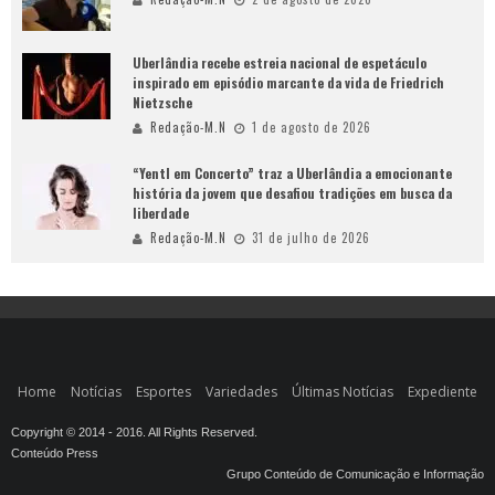
Uberlândia recebe estreia nacional de espetáculo
inspirado em episódio marcante da vida de Friedrich
Nietzsche
Redação-M.N
1 de agosto de 2026
“Yentl em Concerto” traz a Uberlândia a emocionante
história da jovem que desafiou tradições em busca da
liberdade
Redação-M.N
31 de julho de 2026
Home
Notícias
Esportes
Variedades
Últimas Notícias
Expediente
Copyright © 2014 - 2016. All Rights Reserved.
Conteúdo Press
Grupo Conteúdo de Comunicação e Informação