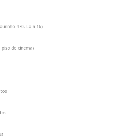
ourinho 470, Loja 16)
 piso do cinema)
ntos
tos
os