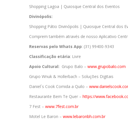
Shopping Lagoa | Quiosque Central dos Eventos
Divinópolis:
Shopping Pátio Divinópolis | Quiosque Central dos E
Comprem também através de nosso Aplicativo Centr
Reservas pelo Whats App
: (31) 99400-9343
Classificação etária
: Livre
Apoio Cultural:
Grupo Balo –
www.grupobalo.com
Grupo Wnuk & Hollerbach – Soluções Digitais
Daniel´s Cook Comida a Quilo –
www.danielscook.co
Restaurante Bem Te Quer –
https://www.facebook.c
7 Fest –
www.7fest.com.br
Motel Le Baron –
www.lebaronbh.com.br