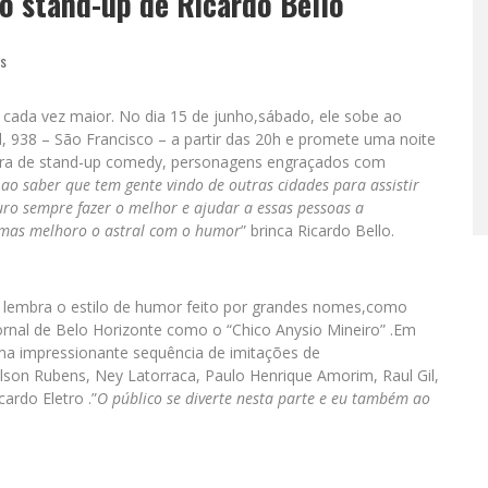
o stand-up de Ricardo Bello
as
 cada vez maior. No dia 15 de junho,sábado, ele sobe ao
l, 938 – São Francisco – a partir das 20h e promete uma noite
tura de stand-up comedy, personagens engraçados com
z ao saber que tem gente vindo de outras cidades para assistir
uro sempre fazer o melhor e ajudar a essas pessoas a
,mas melhoro o astral com o humor
” brinca Ricardo Bello.
 lembra o estilo de humor feito por grandes nomes,como
ornal de Belo Horizonte como o “Chico Anysio Mineiro” .Em
ma impressionante sequência de imitações de
elson Rubens, Ney Latorraca, Paulo Henrique Amorim, Raul Gil,
ardo Eletro .”
O público se diverte nesta parte e eu também ao