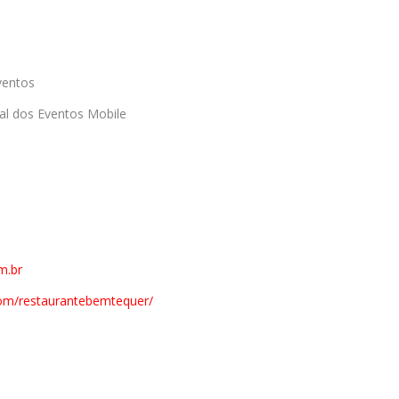
ventos
al dos Eventos Mobile
m.br
om/
restaurantebemtequer/