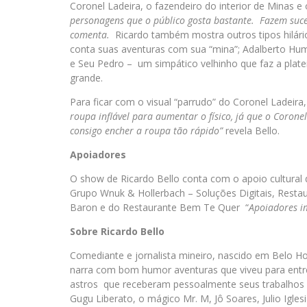
Coronel Ladeira, o fazendeiro do interior de Minas e
personagens que o público gosta bastante. Fazem suce
comenta.
Ricardo também mostra outros tipos hilári
conta suas aventuras com sua “mina”; Adalberto Hum
e Seu Pedro – um simpático velhinho que faz a platei
grande.
Para ficar com o visual “parrudo” do Coronel Ladeir
roupa inflável para aumentar o físico, já que o Corone
consigo encher a roupa tão rápido”
revela Bello.
Apoiadores
O show de Ricardo Bello conta com o apoio cultural 
Grupo Wnuk & Hollerbach – Soluções Digitais, Restau
Baron e do Restaurante Bem Te Quer “
Apoiadores i
Sobre Ricardo Bello
Comediante e jornalista mineiro, nascido em Belo Ho
narra com bom humor aventuras que viveu para entre
astros que receberam pessoalmente seus trabalhos e
Gugu Liberato, o mágico Mr. M, Jô Soares, Julio Igle