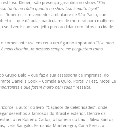
 o estiloso Kleber, são presença garantida no show. “
São
sso tanto no rádio quanto no show Isso é muito legal”
os: Roberto – um vendedor ambulante de São Paulo, que
berto – que dá aulas particulares de moto só para mulheres
a se divertir com seu jeito puro ao lidar com fatos da cidade
a, o comediante usa em cena um figurino importado “
Uso uma
l é mais cheinho
. As pessoas sempre me perguntam como
do Grupo Balo – que faz a sua assessoria de Imprensa, do
rante Daniel´s Cook – Comida a Quilo, Portal 7 Fest, Motel Le
mportantes e que fazem muito bem suas
”
ressalta
.
rizonte. É autor do livro “Caçador de Celebridades”, onde
gar desenhos a famosos do Brasil e exterior. Dentre os
stão: o rei Roberto Carlos, o homem do baú – Sílvio Santos,
sias, Ivete Sangalo, Fernanda Montenegro, Carla Perez, a