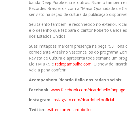
banda Deep Purple entre outros. Ricardo também é re
Recordes Brasileiros com a “Maior Quantidade de Ca
ser visto na seção de cultura da publicação disponível n
Seu talento também é reconhecido no exterior. Ricar
e o desenho que fez para o cantor Roberto Carlos e
dos Estados Unidos.
Suas imitações marcam presença na peça “50 Tons d
comediante Anselmo Vasconcellos do programa Zorra
Revista de Cultura e apresenta toda semana um pro
Elo FM 87.9 e
radiopampulha.com
. O show de Ricardo
Vale a pena conferir!
Acompanhem Ricardo Bello nas redes sociais:
Facebook:
www.facebook.com/
ricardobellofanpage
Instagram:
instagram.com/
ricardobellooficial
Twitter:
twitter.com/
ricardobello