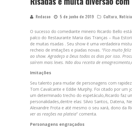
Risadas e muita diversão com 
Redacao
5 de junho de 2019
Cultura
,
Notíci
O sucesso do comediante mineiro Ricardo Bello está
palco do Restaurante Maria das Tranças – Rua Estori
de muitas risadas . Seu show é uma verdadeira mis
recheio de imitações e piadas novas.
“Fico muito feli
ao show. Agradeço a Deus todos os dias por isso. Proc
saírem mais leves. Não dou receita de emagrecimento
Imitações
Seu talento para mudar de personagens com rapidez
Tom Cavalcante e Eddie Murphy. Foi citado por um j
um determinado trecho do espetáculo,Ricardo faz u
personalidades,dentre elas: Silvio Santos, Datena, N
Alexandre Frota e até mesmo o seu xará, dono da Ric
ver as reações na plateia
” comenta.
Personagens engraçados