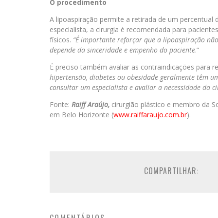
O procedimento
A lipoaspiração permite a retirada de um percentual
especialista, a cirurgia é recomendada para pacient
físicos.
“É importante reforçar que a lipoaspiração nã
depende da sinceridade e empenho do paciente
.”
É preciso também avaliar as contraindicações para rea
hipertensão, diabetes ou obesidade geralmente têm um
consultar um especialista e avaliar a necessidade da ci
Fonte:
Raiff Araújo,
cirurgião plástico e membro da So
em Belo Horizonte (
www.raiffaraujo.com.br
).
COMPARTILHAR: