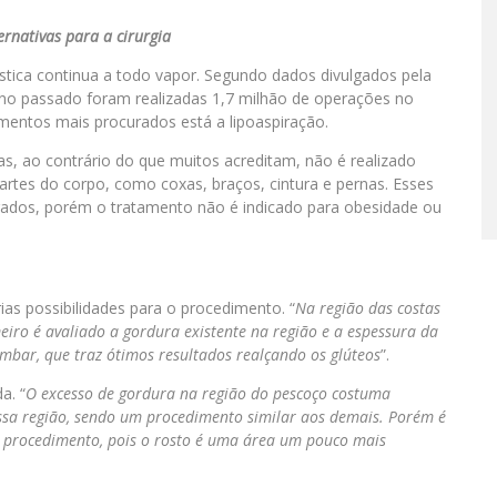
ernativas para a cirurgia
lástica continua a todo vapor. Segundo dados divulgados pela
o ano passado foram realizadas 1,7 milhão de operações no
imentos mais procurados está a lipoaspiração.
as, ao contrário do que muitos acreditam, não é realizado
artes do corpo, como coxas, braços, cintura e pernas. Esses
ados, porém o tratamento não é indicado para obesidade ou
rias possibilidades para o procedimento. “
Na região das costas
meiro é avaliado a gordura existente na região e a espessura da
ombar, que traz ótimos resultados realçando os glúteos
”.
a. “
O excesso de gordura na região do pescoço costuma
essa região, sendo um procedimento similar aos demais. Porém é
 o procedimento, pois o rosto é uma área um pouco mais