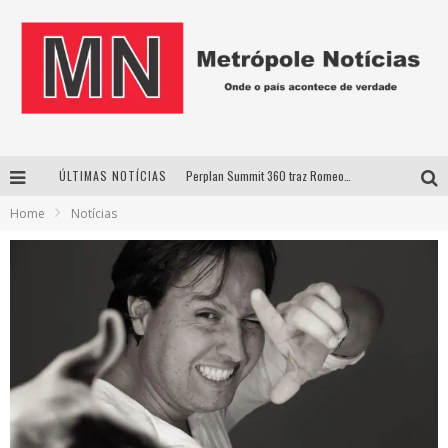
ÚLTIMAS NOTÍCIAS
Perplan Summit 360 traz Romeo Busarello a Uberlândia para debater o futuro dos negócios
Home
Notícias
Cantor Evandro Jr. na programação da Nova Sertaneja FM
Uberlândia recebe estreia nacional de espetáculo inspirado em episódio marcante da vida de Friedrich Nietzsche
Agosto Dourado: apoio, informação e acolhimento fortalecem o sucesso da amamentação