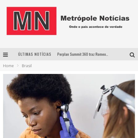
ÚLTIMAS NOTÍCIAS
Perplan Summit 360 traz Romeo Busarello a Uberlândia para debater o futuro dos negócios
Home
Brasil
Cantor Evandro Jr. na programação da Nova Sertaneja FM
Uberlândia recebe estreia nacional de espetáculo inspirado em episódio marcante da vida de Friedrich Nietzsche
Agosto Dourado: apoio, informação e acolhimento fortalecem o sucesso da amamentação