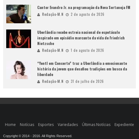
Cantor Evandro Jr. na programação da Nova Sertaneja FM
Redação-M.N
2 de agosto de 2026
Uberlândia recebe estreia nacional de espetáculo
inspirado em episódio marcante da vida de Friedrich
Nietzsche
Redação-M.N
1 de agosto de 2026
“Yentl em Concerto” traz a Uberlândia a emocionante
história da jovem que desafiou tradições em busca da
liberdade
Redação-M.N
31 de julho de 2026
Home
Notícias
Esportes
Variedades
Últimas Notícias
Expediente
Copyright © 2014 - 2016. All Rights Reserved.