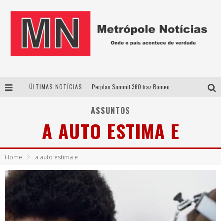
ÚLTIMAS NOTÍCIAS
Perplan Summit 360 traz Romeo Busarello a Uberlândia para debater o futuro dos negócios
Cantor Evandro Jr. na programação da Nova Sertaneja FM
ASSUNTOS
A AUTO ESTIMA E
Uberlândia recebe estreia nacional de espetáculo inspirado em episódio marcante da vida de Friedrich Nietzsche
Agosto Dourado: apoio, informação e acolhimento fortalecem o sucesso da amamentação
Home
a auto estima e