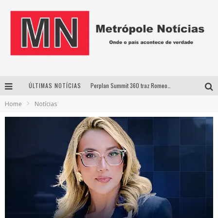
ÚLTIMAS NOTÍCIAS
Perplan Summit 360 traz Romeo Busarello a Uberlândia para debater o futuro dos negócios
Home
Notícias
Cantor Evandro Jr. na programação da Nova Sertaneja FM
Uberlândia recebe estreia nacional de espetáculo inspirado em episódio marcante da vida de Friedrich Nietzsche
Agosto Dourado: apoio, informação e acolhimento fortalecem o sucesso da amamentação