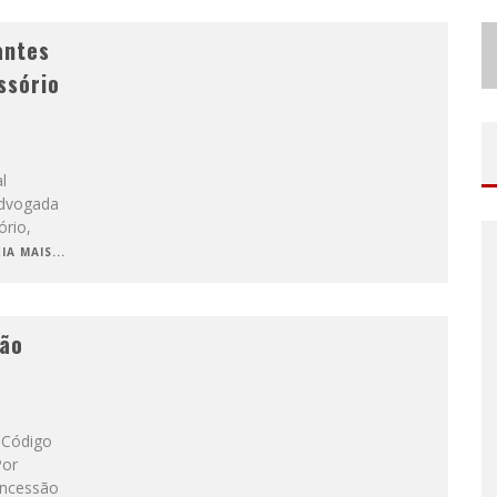
antes
ssório
l
advogada
ório,
IA MAIS...
ção
 Código
Por
concessão