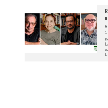
R
n
R
Ít
au
L