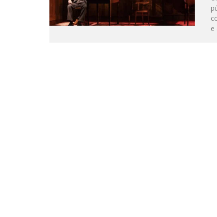
pú
co
e 