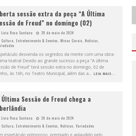
berta sessão extra da peça “A Última
essão de Freud” no domingo (02)
Livia Rosa Santana
28 de maio de 2024
Cultura
,
Entretenimento & Eventos
,
Minas Gerais
,
Notícias
,
riedades
spetáculo desvenda os segredos da mente com uma obra-
ima teatral Devido ao grande sucesso a peça “A última
essão de Freud” terá sessão extra no domingo, 02 de
nho, às 16h, no Teatro Municipal, além das a
...
LEIA MAIS...
 Última Sessão de Freud chega a
berlândia
Livia Rosa Santana
28 de maio de 2024
Cultura
,
Entretenimento & Eventos
,
Notícias
,
Variedades
m espetáculo primoroso, premiado e aplaudido pelo