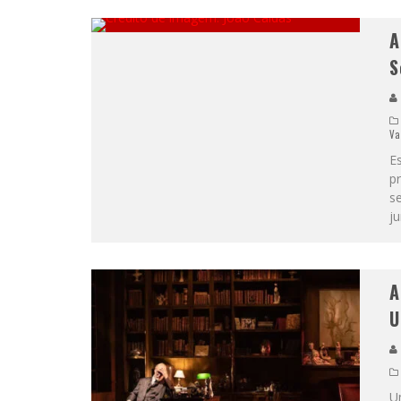
A
S
Va
E
pr
s
ju
A
U
U