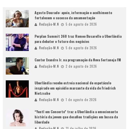
Agosto Dourado: apoio, informação e acolhimento
fortalecem o sucesso da amamentação
Redação-M.N
5 de agosto de 2026
Perplan Summit 360 traz Romeo Busarello a Uberlândia
para debater o futuro dos negócios
Redação-M.N
5 de agosto de 2026
Cantor Evandro Jr. na programação da Nova Sertaneja FM
Redação-M.N
2 de agosto de 2026
Uberlândia recebe estreia nacional de espetáculo
inspirado em episódio marcante da vida de Friedrich
Nietzsche
Redação-M.N
1 de agosto de 2026
“Yentl em Concerto” traz a Uberlândia a emocionante
história da jovem que desafiou tradições em busca da
liberdade
Redação-M.N
31 de julho de 2026