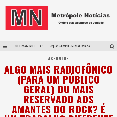
ÚLTIMAS NOTÍCIAS
Perplan Summit 360 traz Romeo Busarello a Uberlândia para debater o futuro dos negócios
Cantor Evandro Jr. na programação da Nova Sertaneja FM
ASSUNTOS
ALGO MAIS RADIOFÔNICO
Uberlândia recebe estreia nacional de espetáculo inspirado em episódio marcante da vida de Friedrich Nietzsche
(PARA UM PÚBLICO
Agosto Dourado: apoio, informação e acolhimento fortalecem o sucesso da amamentação
GERAL) OU MAIS
RESERVADO AOS
AMANTES DO ROCK? É