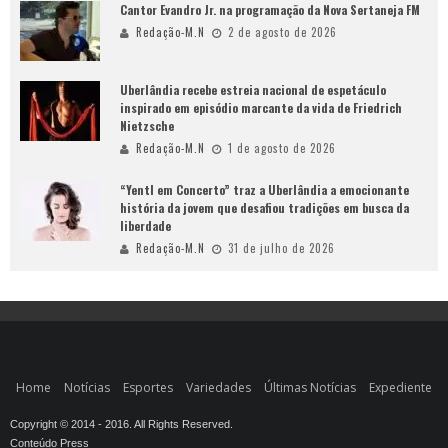
Cantor Evandro Jr. na programação da Nova Sertaneja FM
Redação-M.N
2 de agosto de 2026
Uberlândia recebe estreia nacional de espetáculo
inspirado em episódio marcante da vida de Friedrich
Nietzsche
Redação-M.N
1 de agosto de 2026
“Yentl em Concerto” traz a Uberlândia a emocionante
história da jovem que desafiou tradições em busca da
liberdade
Redação-M.N
31 de julho de 2026
Home
Notícias
Esportes
Variedades
Últimas Notícias
Expediente
Copyright © 2014 - 2016. All Rights Reserved.
Conteúdo Press