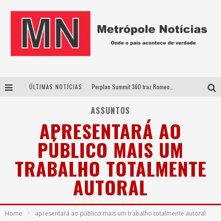
ÚLTIMAS NOTÍCIAS
Perplan Summit 360 traz Romeo Busarello a Uberlândia para debater o futuro dos negócios
Cantor Evandro Jr. na programação da Nova Sertaneja FM
ASSUNTOS
APRESENTARÁ AO
Uberlândia recebe estreia nacional de espetáculo inspirado em episódio marcante da vida de Friedrich Nietzsche
PÚBLICO MAIS UM
Agosto Dourado: apoio, informação e acolhimento fortalecem o sucesso da amamentação
TRABALHO TOTALMENTE
AUTORAL
Home
apresentará ao público mais um trabalho totalmente autoral