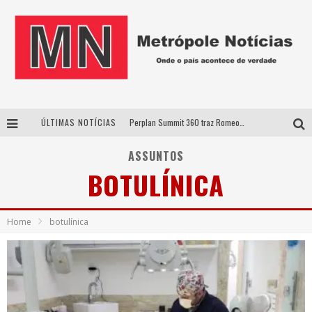
ÚLTIMAS NOTÍCIAS
Perplan Summit 360 traz Romeo Busarello a Uberlândia para debater o futuro dos negócios
Cantor Evandro Jr. na programação da Nova Sertaneja FM
ASSUNTOS
BOTULÍNICA
Uberlândia recebe estreia nacional de espetáculo inspirado em episódio marcante da vida de Friedrich Nietzsche
Agosto Dourado: apoio, informação e acolhimento fortalecem o sucesso da amamentação
Home
botulínica