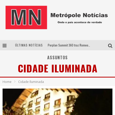
ÚLTIMAS NOTÍCIAS
Perplan Summit 360 traz Romeo Busarello a Uberlândia para debater o futuro dos negócios
Cantor Evandro Jr. na programação da Nova Sertaneja FM
ASSUNTOS
CIDADE ILUMINADA
Uberlândia recebe estreia nacional de espetáculo inspirado em episódio marcante da vida de Friedrich Nietzsche
Agosto Dourado: apoio, informação e acolhimento fortalecem o sucesso da amamentação
Home
Cidade Iluminada