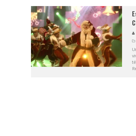
E
C
U
v
t
Re