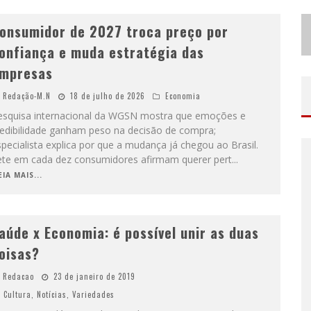
onsumidor de 2027 troca preço por
onfiança e muda estratégia das
mpresas
Redação-M.N
18 de julho de 2026
Economia
esquisa internacional da WGSN mostra que emoções e
redibilidade ganham peso na decisão de compra;
pecialista explica por que a mudança já chegou ao Brasil.
ete em cada dez consumidores afirmam querer pert
...
EIA MAIS...
aúde x Economia: é possível unir as duas
oisas?
Redacao
23 de janeiro de 2019
Cultura
,
Notícias
,
Variedades