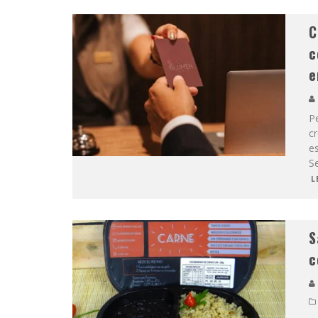
C
c
e
P
c
es
S
L
S
c