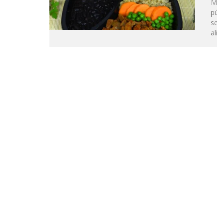
M
pú
se
al