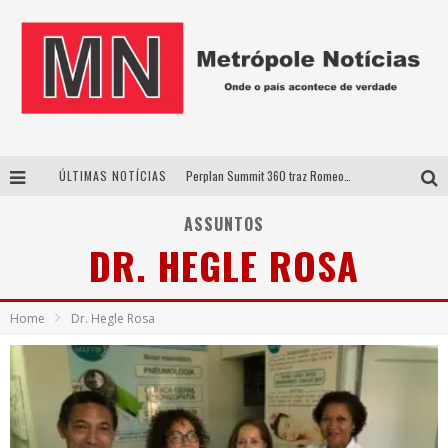
ÚLTIMAS NOTÍCIAS
Perplan Summit 360 traz Romeo Busarello a Uberlândia para debater o futuro dos negócios
Cantor Evandro Jr. na programação da Nova Sertaneja FM
ASSUNTOS
DR. HEGLE ROSA
Uberlândia recebe estreia nacional de espetáculo inspirado em episódio marcante da vida de Friedrich Nietzsche
Agosto Dourado: apoio, informação e acolhimento fortalecem o sucesso da amamentação
Home
Dr. Hegle Rosa