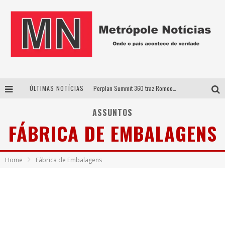
ÚLTIMAS NOTÍCIAS
Perplan Summit 360 traz Romeo Busarello a Uberlândia para debater o futuro dos negócios
Cantor Evandro Jr. na programação da Nova Sertaneja FM
ASSUNTOS
FÁBRICA DE EMBALAGENS
Uberlândia recebe estreia nacional de espetáculo inspirado em episódio marcante da vida de Friedrich Nietzsche
Agosto Dourado: apoio, informação e acolhimento fortalecem o sucesso da amamentação
Home
Fábrica de Embalagens