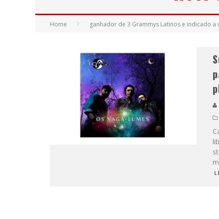
Home
ganhador de 3 Grammys Latinos e indicado a m
S
p
p
C
li
s
m
L