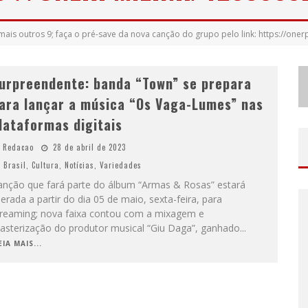
ais outros 9; faça o pré-save da nova canção do grupo pelo link: https://one
urpreendente: banda “Town” se prepara
ara lançar a música “Os Vaga-Lumes” nas
lataformas digitais
Redacao
28 de abril de 2023
Brasil
,
Cultura
,
Notícias
,
Variedades
anção que fará parte do álbum “Armas & Rosas” estará
berada a partir do dia 05 de maio, sexta-feira, para
treaming; nova faixa contou com a mixagem e
asterização do produtor musical “Giu Daga”, ganhado
...
EIA MAIS...