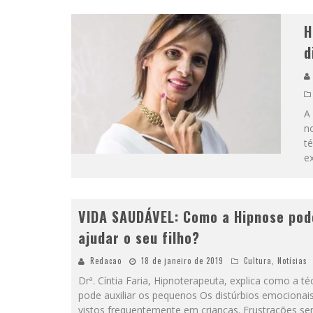
H
d
A
no
t
ex
VIDA SAUDÁVEL: Como a Hipnose pod
ajudar o seu filho?
Redacao
18 de janeiro de 2019
Cultura
,
Notícias
Drª. Cíntia Faria, Hipnoterapeuta, explica como a té
pode auxiliar os pequenos Os distúrbios emocionai
vistos frequentemente em crianças. Frustrações s