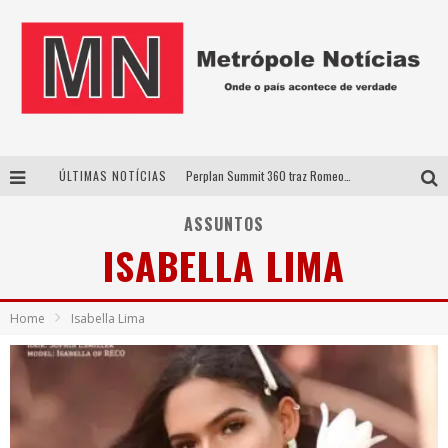
ÚLTIMAS NOTÍCIAS
Perplan Summit 360 traz Romeo Busarello a Uberlândia para debater o futuro dos negócios
Cantor Evandro Jr. na programação da Nova Sertaneja FM
ASSUNTOS
ISABELLA LIMA
Uberlândia recebe estreia nacional de espetáculo inspirado em episódio marcante da vida de Friedrich Nietzsche
Agosto Dourado: apoio, informação e acolhimento fortalecem o sucesso da amamentação
Home
Isabella Lima