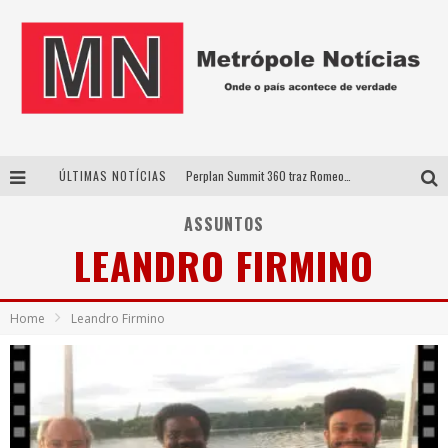
ÚLTIMAS NOTÍCIAS
Perplan Summit 360 traz Romeo Busarello a Uberlândia para debater o futuro dos negócios
Cantor Evandro Jr. na programação da Nova Sertaneja FM
ASSUNTOS
LEANDRO FIRMINO
Uberlândia recebe estreia nacional de espetáculo inspirado em episódio marcante da vida de Friedrich Nietzsche
Agosto Dourado: apoio, informação e acolhimento fortalecem o sucesso da amamentação
Home
Leandro Firmino