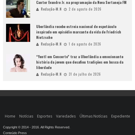
Cantor Evandro Jr. na programação da Nova Sertaneja FM
Redação-M.N
2 de agosto de 2026
Uberlândia recebe estreia nacional de espetáculo
inspirado em episódio marcante da vida de Friedrich
Nietzsche
Redação-M.N
1 de agosto de 2026
“Yentl em Concerto” traz a Uberlândia a emocionante
história da jovem que desafiou tradições em busca da
liberdade
Redação-M.N
31 de julho de 2026
Home
Notícias
Esportes
Variedades
Últimas Notícias
Expediente
Copyright © 2014 - 2016. All Rights Reserved.
Conteúdo Press