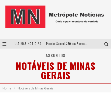
ÚLTIMAS NOTÍCIAS
Perplan Summit 360 traz Romeo Busarello a Uberlândia para debater o futuro dos negócios
Cantor Evandro Jr. na programação da Nova Sertaneja FM
ASSUNTOS
NOTÁVEIS DE MINAS
Uberlândia recebe estreia nacional de espetáculo inspirado em episódio marcante da vida de Friedrich Nietzsche
GERAIS
Agosto Dourado: apoio, informação e acolhimento fortalecem o sucesso da amamentação
Home
Notáveis de Minas Gerais