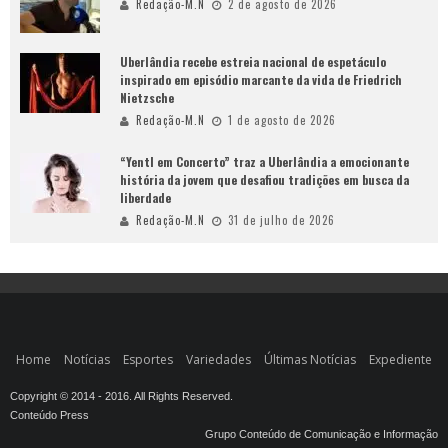
Redação-M.N
2 de agosto de 2026
Uberlândia recebe estreia nacional de espetáculo
inspirado em episódio marcante da vida de Friedrich
Nietzsche
Redação-M.N
1 de agosto de 2026
“Yentl em Concerto” traz a Uberlândia a emocionante
história da jovem que desafiou tradições em busca da
liberdade
Redação-M.N
31 de julho de 2026
Home
Notícias
Esportes
Variedades
Últimas Notícias
Expediente
Copyright © 2014 - 2016. All Rights Reserved.
Conteúdo Press
Grupo Conteúdo de Comunicação e Informação