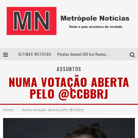
ÚLTIMAS NOTÍCIAS
Perplan Summit 360 traz Romeo Busarello a Uberlândia para debater o futuro dos negócios
Cantor Evandro Jr. na programação da Nova Sertaneja FM
ASSUNTOS
NUMA VOTAÇÃO ABERTA
Uberlândia recebe estreia nacional de espetáculo inspirado em episódio marcante da vida de Friedrich Nietzsche
PELO @CCBBRJ
Agosto Dourado: apoio, informação e acolhimento fortalecem o sucesso da amamentação
Home
numa votação aberta pelo @ccbbrj