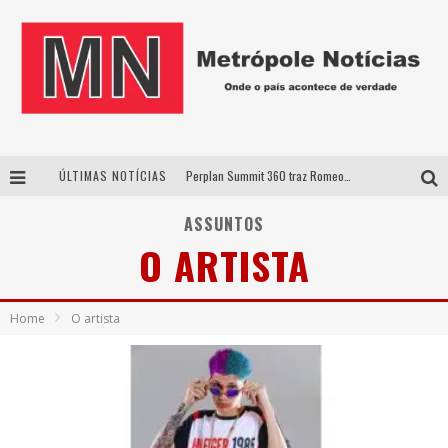
ÚLTIMAS NOTÍCIAS
Perplan Summit 360 traz Romeo Busarello a Uberlândia para debater o futuro dos negócios
Cantor Evandro Jr. na programação da Nova Sertaneja FM
ASSUNTOS
O ARTISTA
Uberlândia recebe estreia nacional de espetáculo inspirado em episódio marcante da vida de Friedrich Nietzsche
Agosto Dourado: apoio, informação e acolhimento fortalecem o sucesso da amamentação
Home
O artista