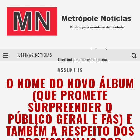
Cantor Evandro Jr. na programação da Nova Sertaneja FM
ÚLTIMAS NOTÍCIAS
Uberlândia recebe estreia nacional de espetáculo inspirado em episódio marcante da vida de Friedrich Nietzsche
ASSUNTOS
“Yentl em Concerto” traz a Uberlândia a emocionante história da jovem que desafiou tradições em busca da liberdade
O NOME DO NOVO ÁLBUM
Perplan Summit 360 traz Romeo Busarello a Uberlândia para debater o futuro dos negócios
(QUE PROMETE
SURPREENDER O
PÚBLICO GERAL E FÃS) E
TAMBÉM A RESPEITO DOS