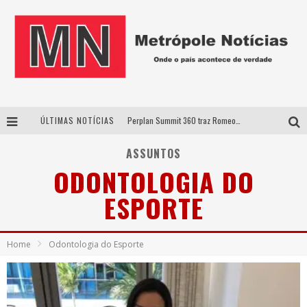
ÚLTIMAS NOTÍCIAS
Perplan Summit 360 traz Romeo Busarello a Uberlândia para debater o futuro dos negócios
Cantor Evandro Jr. na programação da Nova Sertaneja FM
ASSUNTOS
ODONTOLOGIA DO
Uberlândia recebe estreia nacional de espetáculo inspirado em episódio marcante da vida de Friedrich Nietzsche
ESPORTE
Agosto Dourado: apoio, informação e acolhimento fortalecem o sucesso da amamentação
Home
Odontologia do Esporte