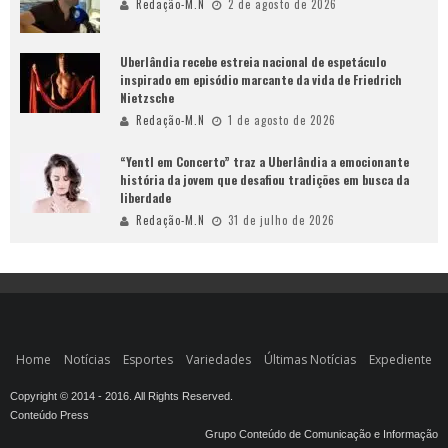
Redação-M.N
2 de agosto de 2026
Uberlândia recebe estreia nacional de espetáculo
inspirado em episódio marcante da vida de Friedrich
Nietzsche
Redação-M.N
1 de agosto de 2026
“Yentl em Concerto” traz a Uberlândia a emocionante
história da jovem que desafiou tradições em busca da
liberdade
Redação-M.N
31 de julho de 2026
Home
Notícias
Esportes
Variedades
Últimas Notícias
Expediente
Copyright © 2014 - 2016. All Rights Reserved.
Conteúdo Press
Grupo Conteúdo de Comunicação e Informação